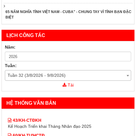
65 NĂM NGHĨA TÌNH VIỆT NAM - CUBA" - CHUNG TAY VÌ TÌNH BẠN ĐẶC
BIỆT
LỊCH CÔNG TÁC
Năm:
Tuần:
Tuần 32 (3/8/2026 - 9/8/2026)
43/KH-CTĐKH
Tải
Kế Hoạch Triển khai Tháng Nhân đạo 2025
60/KH-TƯHCTĐ
HỆ THỐNG VĂN BẢN
Kế Hoạch Triển khai Tháng Nhân đạo 2025
43/KH-CTĐKH
Kế Hoạch Triển khai Tháng Nhân đạo 2025
60/KH-TƯHCTĐ