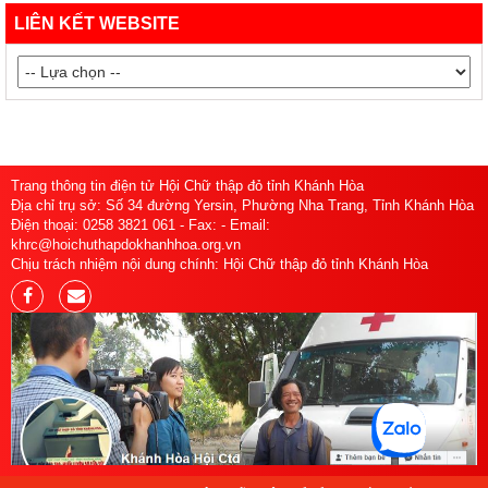
LIÊN KẾT WEBSITE
Trang thông tin điện tử Hội Chữ thập đỏ tỉnh Khánh Hòa
Địa chỉ trụ sở: Số 34 đường Yersin, Phường Nha Trang, Tỉnh Khánh Hòa
Điện thoại: 0258 3821 061 - Fax: - Email:
khrc@hoichuthapdokhanhhoa.org.vn
Chịu trách nhiệm nội dung chính: Hội Chữ thập đỏ tỉnh Khánh Hòa