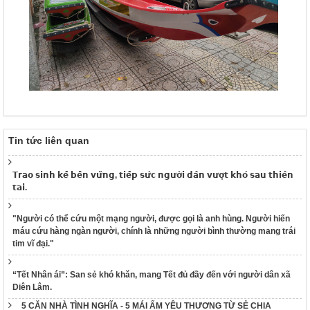
Tin tức liên quan
𝗧𝗿𝗮𝗼 𝘀𝗶𝗻𝗵 𝗸𝗲̂́ 𝗯𝗲̂̀𝗻 𝘃𝘂̛̃𝗻𝗴, 𝘁𝗶𝗲̂́𝗽 𝘀𝘂̛́𝗰 𝗻𝗴𝘂̛𝗼̛̀𝗶 𝗱𝗮̂𝗻 𝘃𝘂̛𝗼̛̣𝘁 𝗸𝗵𝗼́ 𝘀𝗮𝘂 𝘁𝗵𝗶𝗲̂𝗻
𝘁𝗮𝗶.
"Người có thể cứu một mạng người, được gọi là anh hùng. Người hiến
máu cứu hàng ngàn người, chính là những người bình thường mang trái
tim vĩ đại."
“Tết Nhân ái”: San sẻ khó khăn, mang Tết đủ đầy đến với người dân xã
Diên Lâm.
5 CĂN NHÀ TÌNH NGHĨA - 5 MÁI ẤM YÊU THƯƠNG TỪ SẺ CHIA