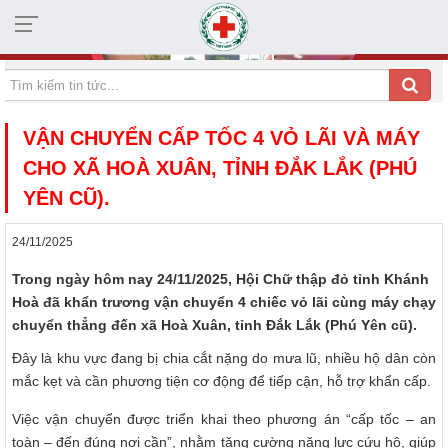
HỘI CHỮ THẬP ĐỎ TỈNH KHÁNH HÒA
VẬN CHUYỂN CẤP TỐC 4 VỎ LÃI VÀ MÁY
CHO XÃ HOÀ XUÂN, TỈNH ĐẮK LẮK (PHÚ
YÊN CŨ).
24/11/2025
Trong ngày hôm nay 24/11/2025, Hội Chữ thập đỏ tỉnh Khánh
Hoà đã khẩn trương vận chuyển 4 chiếc vỏ lãi cùng máy chạy
chuyển thẳng đến xã Hoà Xuân, tỉnh Đắk Lắk (Phú Yên cũ).
Đây là khu vực đang bị chia cắt nặng do mưa lũ, nhiều hộ dân còn
mắc kẹt và cần phương tiện cơ động để tiếp cận, hỗ trợ khẩn cấp.
Việc vận chuyển được triển khai theo phương án “cấp tốc – an
toàn – đến đúng nơi cần”, nhằm tăng cường năng lực cứu hộ, giúp