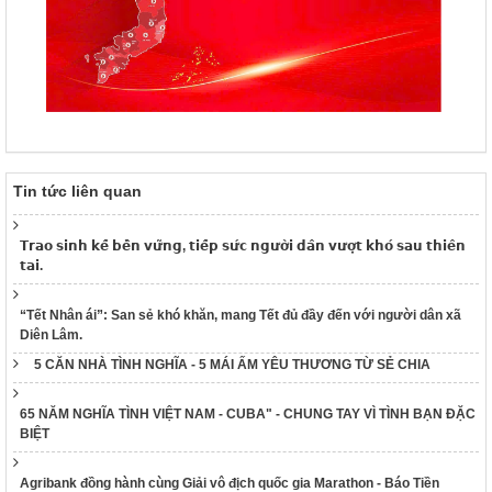
Tin tức liên quan
𝗧𝗿𝗮𝗼 𝘀𝗶𝗻𝗵 𝗸𝗲̂́ 𝗯𝗲̂̀𝗻 𝘃𝘂̛̃𝗻𝗴, 𝘁𝗶𝗲̂́𝗽 𝘀𝘂̛́𝗰 𝗻𝗴𝘂̛𝗼̛̀𝗶 𝗱𝗮̂𝗻 𝘃𝘂̛𝗼̛̣𝘁 𝗸𝗵𝗼́ 𝘀𝗮𝘂 𝘁𝗵𝗶𝗲̂𝗻
𝘁𝗮𝗶.
“Tết Nhân ái”: San sẻ khó khăn, mang Tết đủ đầy đến với người dân xã
Diên Lâm.
5 CĂN NHÀ TÌNH NGHĨA - 5 MÁI ẤM YÊU THƯƠNG TỪ SẺ CHIA
65 NĂM NGHĨA TÌNH VIỆT NAM - CUBA" - CHUNG TAY VÌ TÌNH BẠN ĐẶC
BIỆT
Agribank đồng hành cùng Giải vô địch quốc gia Marathon - Báo Tiền