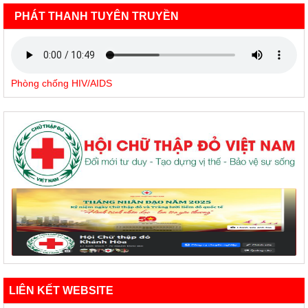
PHÁT THANH TUYÊN TRUYỀN
Phòng chống HIV/AIDS
LIÊN KẾT WEBSITE