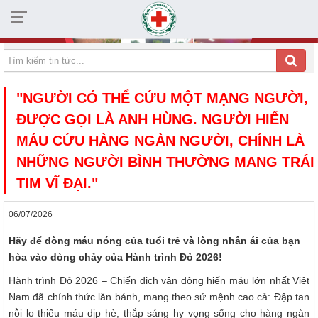
HỘI CHỮ THẬP ĐỎ TỈNH KHÁNH HÒA
"NGƯỜI CÓ THỂ CỨU MỘT MẠNG NGƯỜI,
ĐƯỢC GỌI LÀ ANH HÙNG. NGƯỜI HIẾN
MÁU CỨU HÀNG NGÀN NGƯỜI, CHÍNH LÀ
NHỮNG NGƯỜI BÌNH THƯỜNG MANG TRÁI
TIM VĨ ĐẠI."
06/07/2026
Hãy để dòng máu nóng của tuổi trẻ và lòng nhân ái của bạn
hòa vào dòng chảy của Hành trình Đỏ 2026!
Hành trình Đỏ 2026 – Chiến dịch vận động hiến máu lớn nhất Việt
Nam đã chính thức lăn bánh, mang theo sứ mệnh cao cả: Đập tan
nỗi lo thiếu máu dịp hè, thắp sáng hy vọng sống cho hàng ngàn