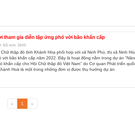
i tham gia diễn tập ứng phó với bão khẩn cấp
Đã xem: 3849
 Chữ thập đỏ tỉnh Khánh Hòa phối hợp với xã Ninh Phú, thị xã Ninh Hò
ó với bão khẩn cấp năm 2022. Đây là hoạt động nằm trong dự án “Nân
ó khẩn cấp cho Hội Chữ thập đỏ Việt Nam” do Cơ quan Phát triển quố
h Khánh Hoà là một trong những đơn vị được thụ hưởng dự án.
«
1
»