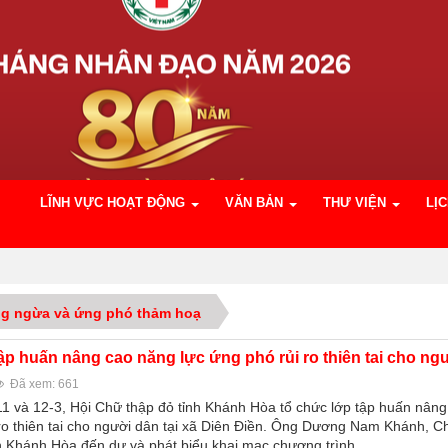
LĨNH VỰC HOẠT ĐỘNG
VĂN BẢN
THƯ VIỆN
LỊ
g ngừa và ứng phó thảm hoạ
p huấn nâng cao năng lực ứng phó rủi ro thiên tai cho ng
Đã xem: 661
11 và 12-3, Hội Chữ thập đỏ tỉnh Khánh Hòa tổ chức lớp tập huấn nân
 ro thiên tai cho người dân tại xã Diên Điền. Ông Dương Nam Khánh, Ch
h Khánh Hòa đến dự và phát biểu khai mạc chương trình.