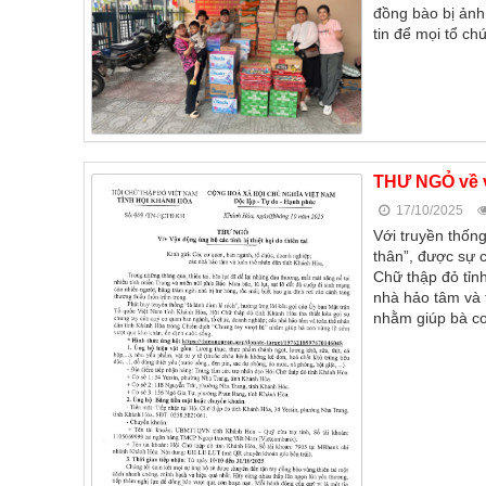
đồng bào bị ảnh
tin để mọi tổ ch
THƯ NGỎ về vi
17/10/2025
Với truyền thống
thân”, được sự 
Chữ thập đỏ tỉn
nhà hảo tâm và 
nhằm giúp bà co