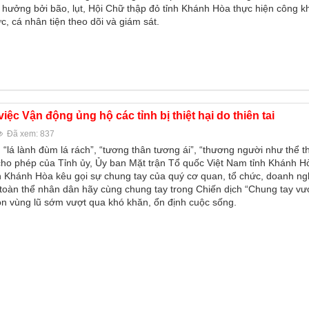
 hưởng bởi bão, lụt, Hội Chữ thập đỏ tỉnh Khánh Hòa thực hiện công k
ức, cá nhân tiện theo dõi và giám sát.
ệc Vận động ủng hộ các tỉnh bị thiệt hại do thiên tai
Đã xem: 837
 “lá lành đùm lá rách”, “tương thân tương ái”, “thương người như thể 
cho phép của Tỉnh ủy, Ủy ban Mặt trận Tổ quốc Việt Nam tỉnh Khánh H
h Khánh Hòa kêu gọi sự chung tay của quý cơ quan, tổ chức, doanh ng
toàn thể nhân dân hãy cùng chung tay trong Chiến dịch “Chung tay vượ
n vùng lũ sớm vượt qua khó khăn, ổn định cuộc sống.