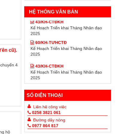
HỆ THỐNG VĂN BẢN
43/KH-CTĐKH
Kế Hoạch Triển khai Tháng Nhân đạo
2025
60/KH-TƯHCTĐ
Kế Hoạch Triển khai Tháng Nhân đạo
Yên cũ).
2025
43/KH-CTĐKH
 chuyển 4
Kế Hoạch Triển khai Tháng Nhân đạo
2025
60/KH-TƯHCTĐ
Kế Hoạch Triển khai Tháng Nhân đạo
2025
SỐ ĐIỆN THOẠI
Liên hệ công việc
0258 3821 061
Đường dây nóng
0977 864 817
ủng hộ