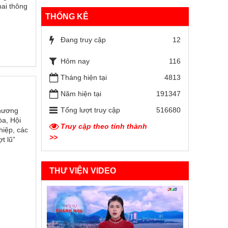
hai thông
THỐNG KÊ
Đang truy cập
12
Hôm nay
116
Tháng hiện tại
4813
Năm hiện tại
191347
Tổng lượt truy cập
516680
thương
òa, Hội
Truy cập theo tỉnh thành
hiệp, các
>>
t lũ”
THƯ VIỆN VIDEO