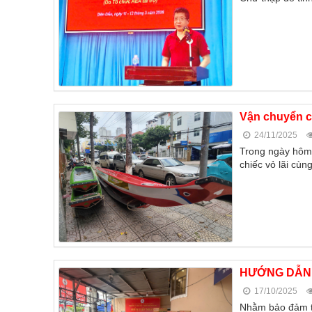
Vận chuyển cấ
24/11/2025
Trong ngày hôm 
chiếc vỏ lãi cù
HƯỚNG DẪN 
17/10/2025
Nhằm bảo đảm tí