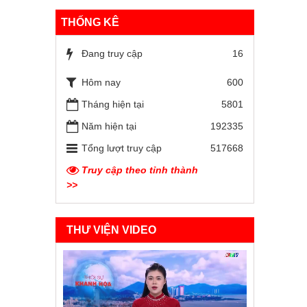
THỐNG KÊ
Đang truy cập
16
Hôm nay
600
Tháng hiện tại
5801
Năm hiện tại
192335
Tổng lượt truy cập
517668
Truy cập theo tỉnh thành
>>
THƯ VIỆN VIDEO