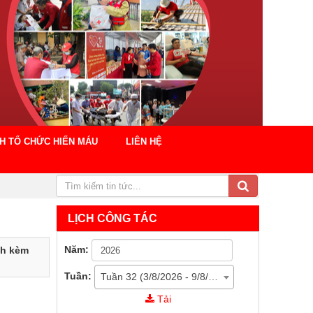
CH TỔ CHỨC HIẾN MÁU
LIÊN HỆ
LỊCH CÔNG TÁC
Năm:
nh kèm
Tuần:
Tuần 32 (3/8/2026 - 9/8/2026)
Tải