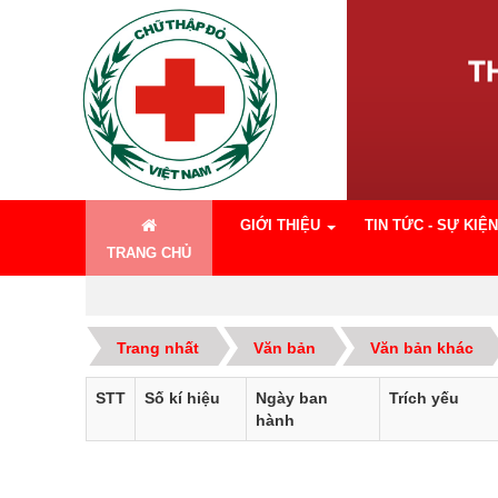
GIỚI THIỆU
TIN TỨC - SỰ KIỆN
TRANG CHỦ
Trang nhất
Văn bản
Văn bản khác
STT
Số kí hiệu
Ngày ban
Trích yếu
hành