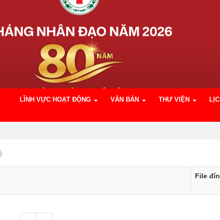
LĨNH VỰC HOẠT ĐỘNG
VĂN BẢN
THƯ VIỆN
LỊ
File đí