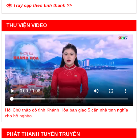
Truy cập theo tỉnh thành >>
THƯ VIỆN VIDEO
Hội Chữ thập đỏ tỉnh Khánh Hòa bàn giao 5 căn nhà tình nghĩa
cho hộ nghèo
PHÁT THANH TUYÊN TRUYỀN