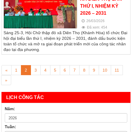
THỨ I, NHIỆM KỲ
2026 – 2031
26/03/2026
Đã xem: 454
Sáng 25-3, Hội Chữ thập đỏ xã Diên Thọ (Khánh Hòa) tổ chức Đại
hội đại biểu lần thứ I, nhiệm kỳ 2026 – 2031, đánh dấu bước kiện
toàn tổ chức và mở ra giai đoạn phát triển mới của công tác nhân
đạo tại địa phương.
«
1
2
3
4
5
6
7
8
9
10
11
»
LỊCH CÔNG TÁC
Năm:
Tuần: