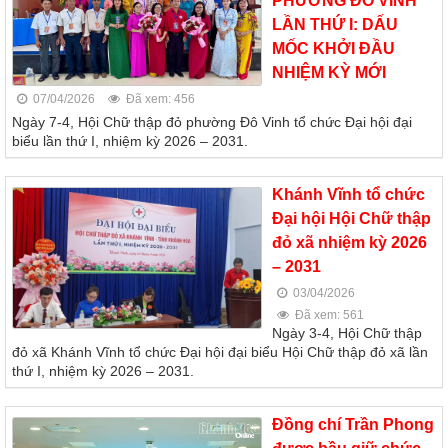
PHƯỜNG ĐÔ VINH
LẦN THỨ I: DẤU
MỐC KHỞI ĐẦU
NHIỆM KỲ MỚI
07/04/2026
Đã xem: 456
Ngày 7-4, Hội Chữ thập đỏ phường Đô Vinh tổ chức Đại hội đại
biểu lần thứ I, nhiệm kỳ 2026 – 2031.
Khánh Vĩnh tổ chức
Đại hội Hội Chữ thập
đỏ xã nhiệm kỳ 2026
– 2031
03/04/2026
Đã xem: 561
Ngày 3-4, Hội Chữ thập
đỏ xã Khánh Vĩnh tổ chức Đại hội đại biểu Hội Chữ thập đỏ xã lần
thứ I, nhiệm kỳ 2026 – 2031.
Đồng chí Trần Phong