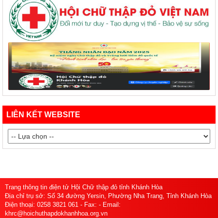
LIÊN KẾT WEBSITE
Trang thông tin điện tử Hội Chữ thập đỏ tỉnh Khánh Hòa
Địa chỉ trụ sở: Số 34 đường Yersin, Phường Nha Trang, Tỉnh Khánh Hòa
Điện thoại: 0258 3821 061 - Fax: - Email:
khrc@hoichuthapdokhanhhoa.org.vn