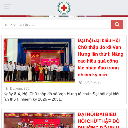
HỘI CHỮ THẬP ĐỎ TỈNH KHÁNH HÒA
Đại hội đại biểu Hội
Chữ thập đỏ xã Vạn
Hưng lần thứ I: Nâng
cao hiệu quả công
tác nhân đạo trong
nhiệm kỳ mới
08/04/2026
Đã xem: 372
Ngày 8-4, Hội Chữ thập đỏ xã Vạn Hưng tổ chức Đại hội đại biểu
lần thứ I, nhiệm kỳ 2026 – 2031.
ĐẠI HỘI ĐẠI BIỂU
HỘI CHỮ THẬP ĐỎ