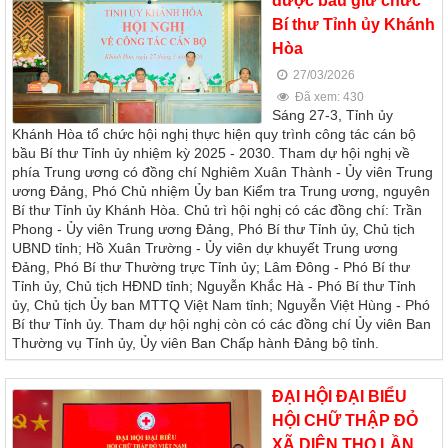
được bầu giữ chức
Bí thư Tỉnh ủy Khánh
Hòa
27/03/2026
Đã xem: 430
Sáng 27-3, Tỉnh ủy
Khánh Hòa tổ chức hội nghị thực hiện quy trình công tác cán bộ
bầu Bí thư Tỉnh ủy nhiệm kỳ 2025 - 2030. Tham dự hội nghị về
phía Trung ương có đồng chí Nghiêm Xuân Thành - Ủy viên Trung
ương Đảng, Phó Chủ nhiệm Ủy ban Kiểm tra Trung ương, nguyên
Bí thư Tỉnh ủy Khánh Hòa. Chủ trì hội nghị có các đồng chí: Trần
Phong - Ủy viên Trung ương Đảng, Phó Bí thư Tỉnh ủy, Chủ tịch
UBND tỉnh; Hồ Xuân Trường - Ủy viên dự khuyết Trung ương
Đảng, Phó Bí thư Thường trực Tỉnh ủy; Lâm Đông - Phó Bí thư
Tỉnh ủy, Chủ tịch HĐND tỉnh; Nguyễn Khắc Hà - Phó Bí thư Tỉnh
ủy, Chủ tịch Ủy ban MTTQ Việt Nam tỉnh; Nguyễn Việt Hùng - Phó
Bí thư Tỉnh ủy. Tham dự hội nghị còn có các đồng chí Ủy viên Ban
Thường vụ Tỉnh ủy, Ủy viên Ban Chấp hành Đảng bộ tỉnh.
ĐẠI HỘI ĐẠI BIỂU
HỘI CHỮ THẬP ĐỎ
XÃ DIÊN THỌ LẦN