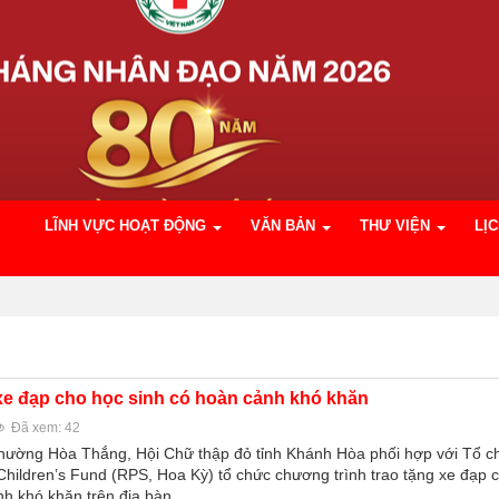
LĨNH VỰC HOẠT ĐỘNG
VĂN BẢN
THƯ VIỆN
LỊ
 xe đạp cho học sinh có hoàn cảnh khó khăn
Đã xem: 42
phường Hòa Thắng, Hội Chữ thập đỏ tỉnh Khánh Hòa phối hợp với Tổ c
Children’s Fund (RPS, Hoa Kỳ) tổ chức chương trình trao tặng xe đạp 
nh khó khăn trên địa bàn.