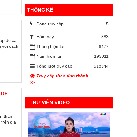
THỐNG KÊ
Đang truy cập
5
Hôm nay
383
hập đỏ xã
g với cách
Tháng hiện tại
6477
Năm hiện tại
193011
Tổng lượt truy cập
518344
Truy cập theo tỉnh thành
>>
HỎE
THƯ VIỆN VIDEO
ên tham
trên địa