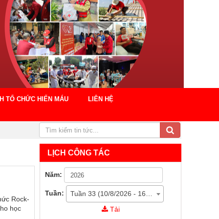
CH TỔ CHỨC HIẾN MÁU
LIÊN HỆ
LỊCH CÔNG TÁC
Năm:
Tuần:
Tuần 33 (10/8/2026 - 16/8/2026)
hức Rock-
cho học
Tải