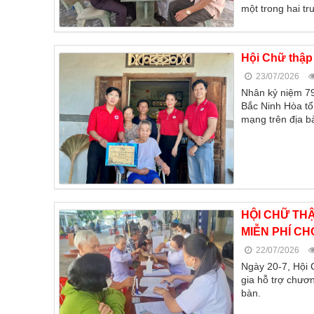
một trong hai tr
Hội Chữ thập 
23/07/2026
Nhân kỷ niệm 79
Bắc Ninh Hòa tổ
mạng trên địa b
HỘI CHỮ TH
MIỄN PHÍ C
22/07/2026
Ngày 20-7, Hội 
gia hỗ trợ chươ
bàn.