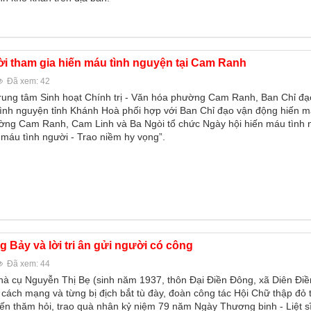
i tham gia hiến máu tình nguyện tại Cam Ranh
Đã xem: 42
Trung tâm Sinh hoạt Chính trị - Văn hóa phường Cam Ranh, Ban Chỉ đạ
ình nguyện tỉnh Khánh Hoà phối hợp với Ban Chỉ đạo vận động hiến m
ờng Cam Ranh, Cam Linh và Ba Ngòi tổ chức Ngày hội hiến máu tình
 máu tình người - Trao niềm hy vọng”.
 Bảy và lời tri ân gửi người có công
Đã xem: 44
nhà cụ Nguyễn Thị Bẹ (sinh năm 1937, thôn Đại Điền Đông, xã Diên Điề
cách mạng và từng bị địch bắt tù đày, đoàn công tác Hội Chữ thập đỏ 
n thăm hỏi, trao quà nhân kỷ niệm 79 năm Ngày Thương binh - Liệt sĩ