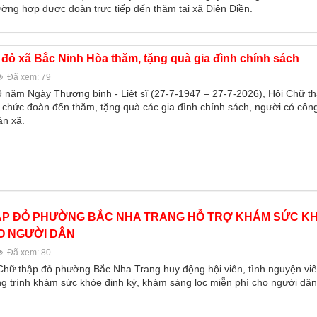
ường hợp được đoàn trực tiếp đến thăm tại xã Diên Điền.
đỏ xã Bắc Ninh Hòa thăm, tặng quà gia đình chính sách
Đã xem: 79
 năm Ngày Thương binh - Liệt sĩ (27-7-1947 – 27-7-2026), Hội Chữ t
 chức đoàn đến thăm, tặng quà các gia đình chính sách, người có côn
àn xã.
ẬP ĐỎ PHƯỜNG BẮC NHA TRANG HỖ TRỢ KHÁM SỨC K
HO NGƯỜI DÂN
Đã xem: 80
Chữ thập đỏ phường Bắc Nha Trang huy động hội viên, tình nguyện vi
ng trình khám sức khỏe định kỳ, khám sàng lọc miễn phí cho người dân 