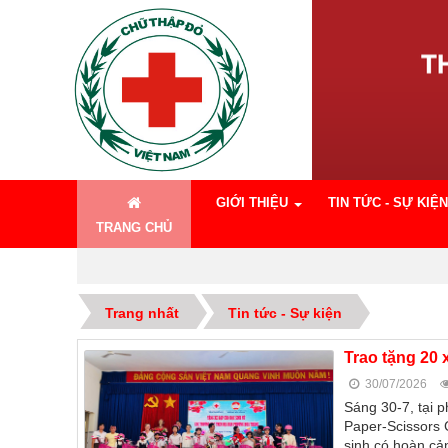
GIỚI THIỆU
TIN TỨC - SỰ KIỆN
TRANG CHỦ
Trang nhất
Tin tức - Sự kiện
Trao tặng 20
30/07/2026
Sáng 30-7, tại 
Paper-Scissors 
sinh có hoàn cả