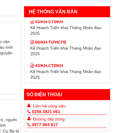
HỆ THỐNG VĂN BẢN
43/KH-CTĐKH
Kế Hoạch Triển khai Tháng Nhân đạo
2025
60/KH-TƯHCTĐ
o vận
Kế Hoạch Triển khai Tháng Nhân đạo
áu tình
2025
 nguyện
43/KH-CTĐKH
Kế Hoạch Triển khai Tháng Nhân đạo
2025
60/KH-TƯHCTĐ
Kế Hoạch Triển khai Tháng Nhân đạo
2025
SỐ ĐIỆN THOẠI
Liên hệ công việc
0258 3821 061
Đường dây nóng
n), người
0977 864 817
tỉnh
. Cụ Bẹ là