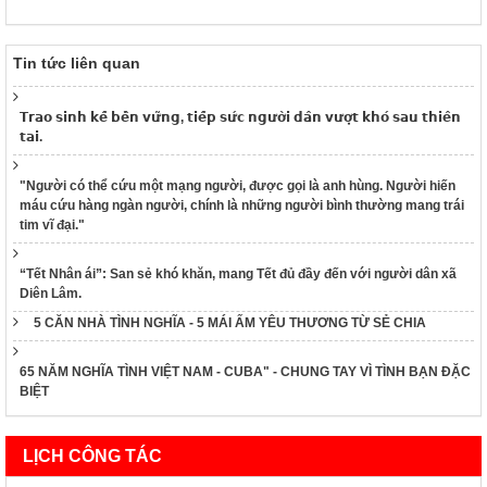
Tin tức liên quan
𝗧𝗿𝗮𝗼 𝘀𝗶𝗻𝗵 𝗸𝗲̂́ 𝗯𝗲̂̀𝗻 𝘃𝘂̛̃𝗻𝗴, 𝘁𝗶𝗲̂́𝗽 𝘀𝘂̛́𝗰 𝗻𝗴𝘂̛𝗼̛̀𝗶 𝗱𝗮̂𝗻 𝘃𝘂̛𝗼̛̣𝘁 𝗸𝗵𝗼́ 𝘀𝗮𝘂 𝘁𝗵𝗶𝗲̂𝗻
𝘁𝗮𝗶.
"Người có thể cứu một mạng người, được gọi là anh hùng. Người hiến
máu cứu hàng ngàn người, chính là những người bình thường mang trái
tim vĩ đại."
“Tết Nhân ái”: San sẻ khó khăn, mang Tết đủ đầy đến với người dân xã
Diên Lâm.
5 CĂN NHÀ TÌNH NGHĨA - 5 MÁI ẤM YÊU THƯƠNG TỪ SẺ CHIA
65 NĂM NGHĨA TÌNH VIỆT NAM - CUBA" - CHUNG TAY VÌ TÌNH BẠN ĐẶC
BIỆT
LỊCH CÔNG TÁC