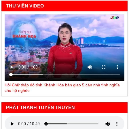
THƯ VIỆN VIDEO
Hội Chữ thập đỏ tỉnh Khánh Hòa bàn giao 5 căn nhà tình nghĩa
cho hộ nghèo
PHÁT THANH TUYÊN TRUYỀN