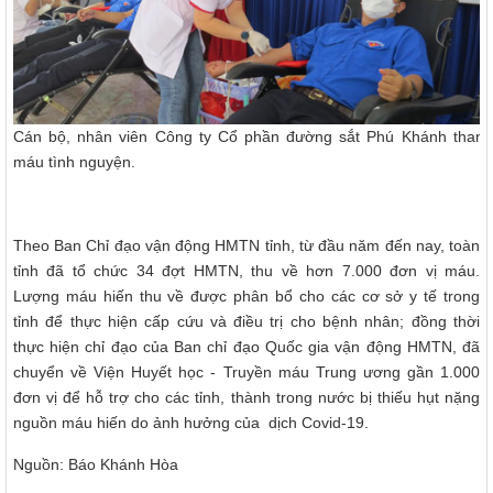
Cán bộ, nhân viên Công ty Cổ phần đường sắt Phú Khánh tham 
máu tình nguyện.
Theo Ban Chỉ đạo vận động HMTN tỉnh, từ đầu năm đến nay, toàn
tỉnh đã tổ chức 34 đợt HMTN, thu về hơn 7.000 đơn vị máu.
Lượng máu hiến thu về được phân bổ cho các cơ sở y tế trong
tỉnh để thực hiện cấp cứu và điều trị cho bệnh nhân; đồng thời
thực hiện chỉ đạo của Ban chỉ đạo Quốc gia vận động HMTN, đã
chuyển về Viện Huyết học - Truyền máu Trung ương gần 1.000
đơn vị để hỗ trợ cho các tỉnh, thành trong nước bị thiếu hụt nặng
nguồn máu hiến do ảnh hưởng của dịch Covid-19.
Nguồn: Báo Khánh Hòa