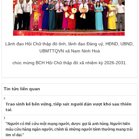
Lãnh đạo Hội Chữ thập đỏ tỉnh, lãnh đạo Đảng uỷ, HĐND, UBND,
UBMTTQVN xã Nam Ninh Hoà
chúc mừng BCH Hội Chữ thập đỏ xã nhiệm kỳ 2026-2031.
Tin tức liên quan
𝗧𝗿𝗮𝗼 𝘀𝗶𝗻𝗵 𝗸𝗲̂́ 𝗯𝗲̂̀𝗻 𝘃𝘂̛̃𝗻𝗴, 𝘁𝗶𝗲̂́𝗽 𝘀𝘂̛́𝗰 𝗻𝗴𝘂̛𝗼̛̀𝗶 𝗱𝗮̂𝗻 𝘃𝘂̛𝗼̛̣𝘁 𝗸𝗵𝗼́ 𝘀𝗮𝘂 𝘁𝗵𝗶𝗲̂𝗻
𝘁𝗮𝗶.
"Người có thể cứu một mạng người, được gọi là anh hùng. Người hiến
máu cứu hàng ngàn người, chính là những người bình thường mang trái
tim vĩ đại."