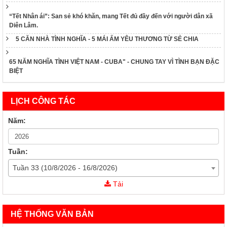
“Tết Nhân ái”: San sẻ khó khăn, mang Tết đủ đầy đến với người dân xã
Diên Lâm.
5 CĂN NHÀ TÌNH NGHĨA - 5 MÁI ẤM YÊU THƯƠNG TỪ SẺ CHIA
65 NĂM NGHĨA TÌNH VIỆT NAM - CUBA" - CHUNG TAY VÌ TÌNH BẠN ĐẶC
BIỆT
LỊCH CÔNG TÁC
Năm:
Tuần:
Tuần 33 (10/8/2026 - 16/8/2026)
43/KH-CTĐKH
Tải
Kế Hoạch Triển khai Tháng Nhân đạo 2025
60/KH-TƯHCTĐ
HỆ THỐNG VĂN BẢN
Kế Hoạch Triển khai Tháng Nhân đạo 2025