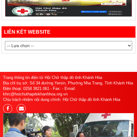
LIÊN KẾT WEBSITE
Trang thông tin điện tử Hội Chữ thập đỏ tỉnh Khánh Hòa
Địa chỉ trụ sở: Số 34 đường Yersin, Phường Nha Trang, Tỉnh Khánh Hòa
Điện thoại: 0258 3821 061 - Fax: - Email:
khrc@hoichuthapdokhanhhoa.org.vn
Chịu trách nhiệm nội dung chính: Hội Chữ thập đỏ tỉnh Khánh Hòa