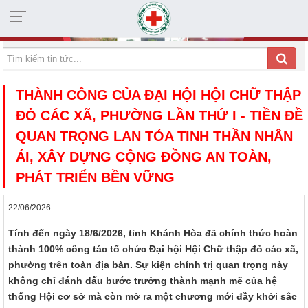
HỘI CHỮ THẬP ĐỎ TỈNH KHÁNH HÒA
THÀNH CÔNG CỦA ĐẠI HỘI HỘI CHỮ THẬP
ĐỎ CÁC XÃ, PHƯỜNG LẦN THỨ I - TIỀN ĐỀ
QUAN TRỌNG LAN TỎA TINH THẦN NHÂN
ÁI, XÂY DỰNG CỘNG ĐỒNG AN TOÀN,
PHÁT TRIỂN BỀN VỮNG
22/06/2026
Tính đến ngày 18/6/2026, tỉnh Khánh Hòa đã chính thức hoàn
thành 100% công tác tổ chức Đại hội Hội Chữ thập đỏ các xã,
phường trên toàn địa bàn. Sự kiện chính trị quan trọng này
không chỉ đánh dấu bước trưởng thành mạnh mẽ của hệ
thống Hội cơ sở mà còn mở ra một chương mới đầy khởi sắc