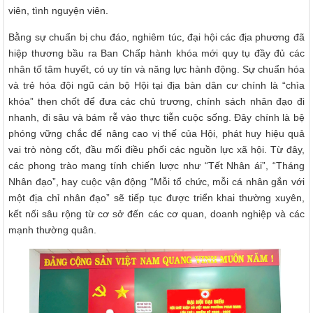
viên, tình nguyện viên.
Bằng sự chuẩn bị chu đáo, nghiêm túc, đại hội các địa phương đã
hiệp thương bầu ra Ban Chấp hành khóa mới quy tụ đầy đủ các
nhân tố tâm huyết, có uy tín và năng lực hành động. Sự chuẩn hóa
và trẻ hóa đội ngũ cán bộ Hội tại địa bàn dân cư chính là “chìa
khóa” then chốt để đưa các chủ trương, chính sách nhân đạo đi
nhanh, đi sâu và bám rễ vào thực tiễn cuộc sống. Đây chính là bệ
phóng vững chắc để nâng cao vị thế của Hội, phát huy hiệu quả
vai trò nòng cốt, đầu mối điều phối các nguồn lực xã hội. Từ đây,
các phong trào mang tính chiến lược như “Tết Nhân ái”, “Tháng
Nhân đạo”, hay cuộc vận động “Mỗi tổ chức, mỗi cá nhân gắn với
một địa chỉ nhân đạo” sẽ tiếp tục được triển khai thường xuyên,
kết nối sâu rộng từ cơ sở đến các cơ quan, doanh nghiệp và các
mạnh thường quân.