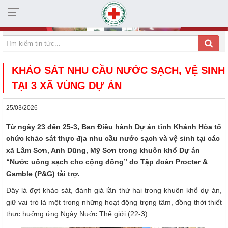
HỘI CHỮ THẬP ĐỎ TỈNH KHÁNH HÒA
KHẢO SÁT NHU CẦU NƯỚC SẠCH, VỆ SINH
TẠI 3 XÃ VÙNG DỰ ÁN
25/03/2026
Từ ngày 23 đến 25-3, Ban Điều hành Dự án tỉnh Khánh Hòa tổ
chức khảo sát thực địa nhu cầu nước sạch và vệ sinh tại các
xã Lâm Sơn, Anh Dũng, Mỹ Sơn trong khuôn khổ Dự án
“Nước uống sạch cho cộng đồng” do Tập đoàn Procter &
Gamble (P&G) tài trợ.
Đây là đợt khảo sát, đánh giá lần thứ hai trong khuôn khổ dự án,
giữ vai trò là một trong những hoạt động trọng tâm, đồng thời thiết
thực hưởng ứng Ngày Nước Thế giới (22-3).