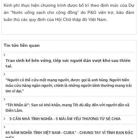
Kinh phí thực hiện chương trình được bố trí theo định mức của Dự
án “Nước uống sạch cho cộng đồng” do P&G viện trợ, bảo đảm
tuân thủ các quy định của Hội Chữ thập đỏ Việt Nam.
Tin tức liên quan
𝗧𝗿𝗮𝗼 𝘀𝗶𝗻𝗵 𝗸𝗲̂́ 𝗯𝗲̂̀𝗻 𝘃𝘂̛̃𝗻𝗴, 𝘁𝗶𝗲̂́𝗽 𝘀𝘂̛́𝗰 𝗻𝗴𝘂̛𝗼̛̀𝗶 𝗱𝗮̂𝗻 𝘃𝘂̛𝗼̛̣𝘁 𝗸𝗵𝗼́ 𝘀𝗮𝘂 𝘁𝗵𝗶𝗲̂𝗻
𝘁𝗮𝗶.
"Người có thể cứu một mạng người, được gọi là anh hùng. Người hiến
máu cứu hàng ngàn người, chính là những người bình thường mang trái
tim vĩ đại."
“Tết Nhân ái”: San sẻ khó khăn, mang Tết đủ đầy đến với người dân xã
Diên Lâm.
5 CĂN NHÀ TÌNH NGHĨA - 5 MÁI ẤM YÊU THƯƠNG TỪ SẺ CHIA
65 NĂM NGHĨA TÌNH VIỆT NAM - CUBA" - CHUNG TAY VÌ TÌNH BẠN ĐẶC