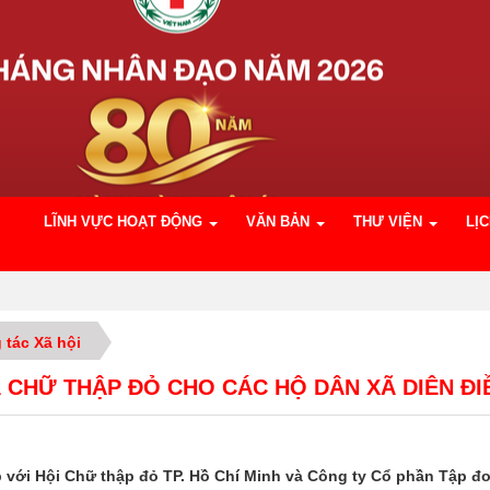
LĨNH VỰC HOẠT ĐỘNG
VĂN BẢN
THƯ VIỆN
LỊ
 tác Xã hội
 CHỮ THẬP ĐỎ CHO CÁC HỘ DÂN XÃ DIÊN ĐI
các hộ dân xã Diên Điền
 với Hội Chữ thập đỏ TP. Hồ Chí Minh và Công ty Cổ phần Tập đ