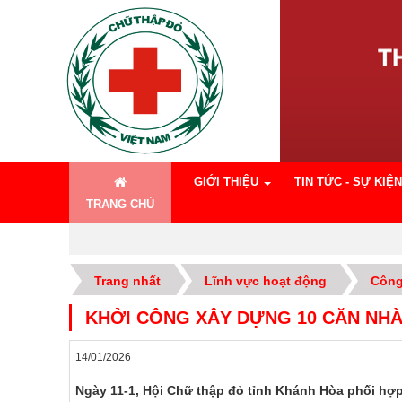
GIỚI THIỆU
TIN TỨC - SỰ KIỆN
TRANG CHỦ
Trang nhất
Lĩnh vực hoạt động
Công
KHỞI CÔNG XÂY DỰNG 10 CĂN NHÀ
Khởi công xây dựng 10 căn nhà Chữ thập đỏ cho 
14/01/2026
Ngày 11-1, Hội Chữ thập đỏ tỉnh Khánh Hòa phối hợp