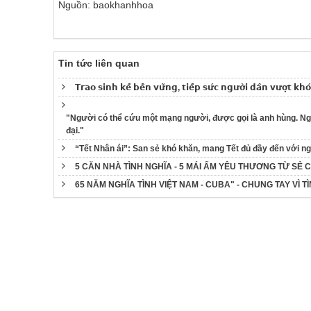
Nguồn: baokhanhhoa
Tin tức liên quan
𝗧𝗿𝗮𝗼 𝘀𝗶𝗻𝗵 𝗸𝗲̂́ 𝗯𝗲̂̀𝗻 𝘃𝘂̛̃𝗻𝗴, 𝘁𝗶𝗲̂́𝗽 𝘀𝘂̛́𝗰 𝗻𝗴𝘂̛𝗼̛̀𝗶 𝗱𝗮̂𝗻 𝘃𝘂̛𝗼̛̣𝘁 𝗸𝗵
"Người có thể cứu một mạng người, được gọi là anh hùng. Ng
đại."
“Tết Nhân ái”: San sẻ khó khăn, mang Tết đủ đầy đến với n
5 CĂN NHÀ TÌNH NGHĨA - 5 MÁI ẤM YÊU THƯƠNG TỪ SẺ 
65 NĂM NGHĨA TÌNH VIỆT NAM - CUBA" - CHUNG TAY VÌ T