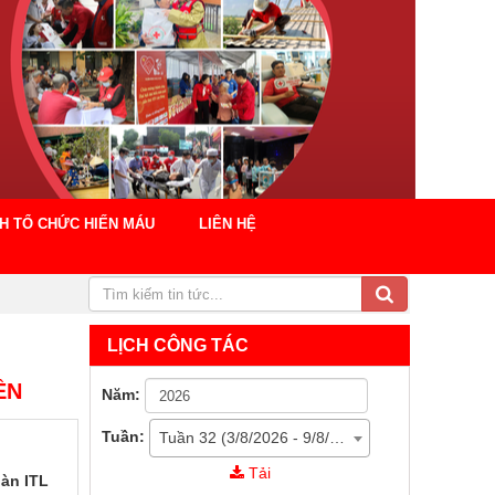
CH TỔ CHỨC HIẾN MÁU
LIÊN HỆ
LỊCH CÔNG TÁC
ỀN
Năm:
Tuần:
Tuần 32 (3/8/2026 - 9/8/2026)
Tải
oàn ITL