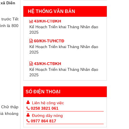
 xã Diên
HỆ THỐNG VĂN BẢN
43/KH-CTĐKH
 trước Tết
Kế Hoạch Triển khai Tháng Nhân đạo
ình là 800
2025
60/KH-TƯHCTĐ
Kế Hoạch Triển khai Tháng Nhân đạo
2025
43/KH-CTĐKH
Kế Hoạch Triển khai Tháng Nhân đạo
2025
60/KH-TƯHCTĐ
Kế Hoạch Triển khai Tháng Nhân đạo
2025
SỐ ĐIỆN THOẠI
Liên hệ công việc
i Chữ thập
0258 3821 061
giá khoảng
Đường dây nóng
0977 864 817