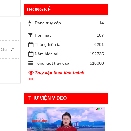
THỐNG KÊ
Đang truy cập
14
Hôm nay
107
Tháng hiện tại
6201
i tim vĩ
Năm hiện tại
192735
Tổng lượt truy cập
518068
Truy cập theo tỉnh thành
>>
THƯ VIỆN VIDEO