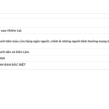
́ 𝘀𝗮𝘂 𝘁𝗵𝗶𝗲̂𝗻 𝘁𝗮𝗶.
ười hiến máu cứu hàng ngàn người, chính là những người bình thường mang trá
gười dân xã Diên Lâm.
CHIA
ÌNH BẠN ĐẶC BIỆT