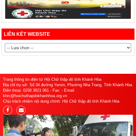
LIÊN KẾT WEBSITE
Trang thông tin điện tử Hội Chữ thập đỏ tỉnh Khánh Hòa
Địa chỉ trụ sở: Số 34 đường Yersin, Phường Nha Trang, Tỉnh Khánh Hòa
Điện thoại: 0258 3821 061 - Fax: - Email:
khrc@hoichuthapdokhanhhoa.org.vn
Chịu trách nhiệm nội dung chính: Hội Chữ thập đỏ tỉnh Khánh Hòa