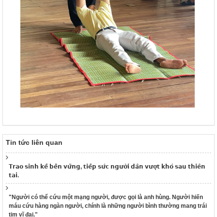
Tin tức liên quan
𝗧𝗿𝗮𝗼 𝘀𝗶𝗻𝗵 𝗸𝗲̂́ 𝗯𝗲̂̀𝗻 𝘃𝘂̛̃𝗻𝗴, 𝘁𝗶𝗲̂́𝗽 𝘀𝘂̛́𝗰 𝗻𝗴𝘂̛𝗼̛̀𝗶 𝗱𝗮̂𝗻 𝘃𝘂̛𝗼̛̣𝘁 𝗸𝗵𝗼́ 𝘀𝗮𝘂 𝘁𝗵𝗶𝗲̂𝗻
𝘁𝗮𝗶.
"Người có thể cứu một mạng người, được gọi là anh hùng. Người hiến
máu cứu hàng ngàn người, chính là những người bình thường mang trái
tim vĩ đại."