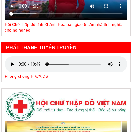
Hội Chữ thập đỏ tỉnh Khánh Hòa bàn giao 5 căn nhà tình nghĩa
cho hộ nghèo
PHÁT THANH TUYÊN TRUYỀN
Phòng chống HIV/AIDS