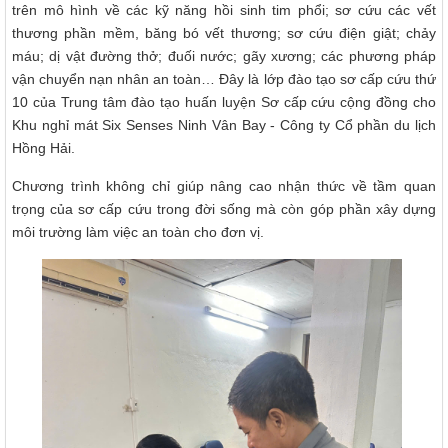
trên mô hình về các kỹ năng hồi sinh tim phổi; sơ cứu các vết
thương phần mềm, băng bó vết thương; sơ cứu điện giật; chảy
máu; dị vật đường thở; đuối nước; gãy xương; các phương pháp
vận chuyển nạn nhân an toàn… Đây là lớp đào tạo sơ cấp cứu thứ
10 của Trung tâm đào tạo huấn luyện Sơ cấp cứu cộng đồng cho
Khu nghỉ mát Six Senses Ninh Vân Bay - Công ty Cổ phần du lịch
Hồng Hải.
Chương trình không chỉ giúp nâng cao nhận thức về tầm quan
trọng của sơ cấp cứu trong đời sống mà còn góp phần xây dựng
môi trường làm việc an toàn cho đơn vị.