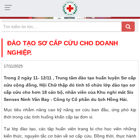
HỘI CHỮ THẬP ĐỎ TỈNH KHÁNH HÒA
ĐÀO TẠO SƠ CẤP CỨU CHO DOANH
NGHIỆP.
17/11/2025
Trong 2 ngày 11- 12/11 , Trung tâm đào tạo huấn luyện Sơ cấp
cứu cộng đồng, Hội Chữ thập đỏ tỉnh tổ chức lớp đào tạo sơ
cấp cứu cho hơn 18 cán bộ, nhân viên của Khu nghỉ mát Six
Senses Ninh Vân Bay - Công ty Cổ phần du lịch Hồng Hải.
Mục tiêu nhằm nâng cao kỹ năng sơ cứu ban đầu, ứng phó kịp
thời trong các tình huống khẩn cấp tại đơn vị.
Tại lớp đào tạo, các tập huấn viên trang bị cho học viên những
kiến thức, nguyên tắc cơ bản về sơ cấp cứu. Đồng thời, thực hành