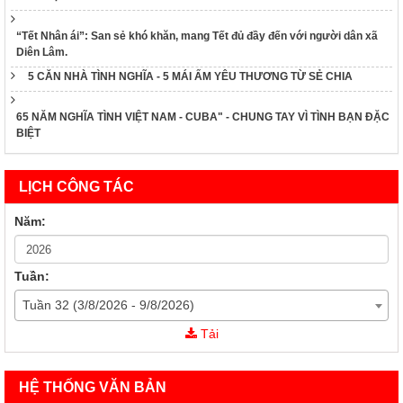
“Tết Nhân ái”: San sẻ khó khăn, mang Tết đủ đầy đến với người dân xã
Diên Lâm.
5 CĂN NHÀ TÌNH NGHĨA - 5 MÁI ẤM YÊU THƯƠNG TỪ SẺ CHIA
65 NĂM NGHĨA TÌNH VIỆT NAM - CUBA" - CHUNG TAY VÌ TÌNH BẠN ĐẶC
BIỆT
LỊCH CÔNG TÁC
Năm:
Tuần:
Tuần 32 (3/8/2026 - 9/8/2026)
43/KH-CTĐKH
Tải
Kế Hoạch Triển khai Tháng Nhân đạo 2025
60/KH-TƯHCTĐ
HỆ THỐNG VĂN BẢN
Kế Hoạch Triển khai Tháng Nhân đạo 2025