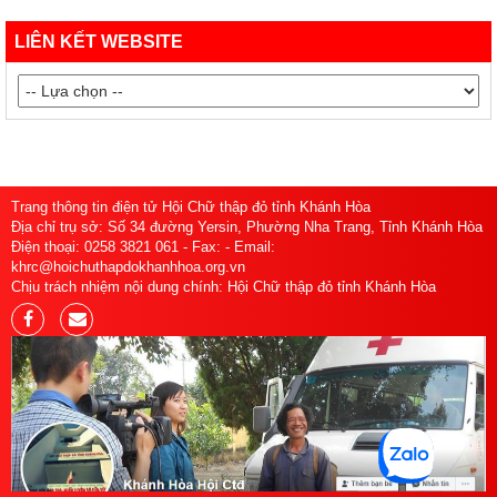
LIÊN KẾT WEBSITE
Trang thông tin điện tử Hội Chữ thập đỏ tỉnh Khánh Hòa
Địa chỉ trụ sở: Số 34 đường Yersin, Phường Nha Trang, Tỉnh Khánh Hòa
Điện thoại: 0258 3821 061 - Fax: - Email:
khrc@hoichuthapdokhanhhoa.org.vn
Chịu trách nhiệm nội dung chính: Hội Chữ thập đỏ tỉnh Khánh Hòa