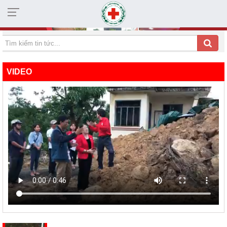
HỘI CHỮ THẬP ĐỎ TỈNH KHÁNH HÒA
VIDEO