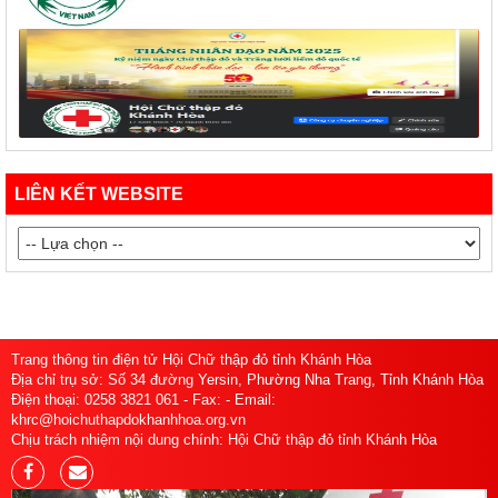
LIÊN KẾT WEBSITE
Trang thông tin điện tử Hội Chữ thập đỏ tỉnh Khánh Hòa
Địa chỉ trụ sở: Số 34 đường Yersin, Phường Nha Trang, Tỉnh Khánh Hòa
Điện thoại: 0258 3821 061 - Fax: - Email:
khrc@hoichuthapdokhanhhoa.org.vn
Chịu trách nhiệm nội dung chính: Hội Chữ thập đỏ tỉnh Khánh Hòa