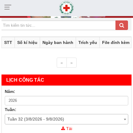
HỘI CHỮ THẬP ĐỎ TỈNH KHÁNH HÒA
STT
Số kí hiệu
Ngày ban hành
Trích yếu
File đính kèm
«
»
LỊCH CÔNG TÁC
Năm:
Tuần:
Tuần 32 (3/8/2026 - 9/8/2026)
43/KH-CTĐKH
Tải