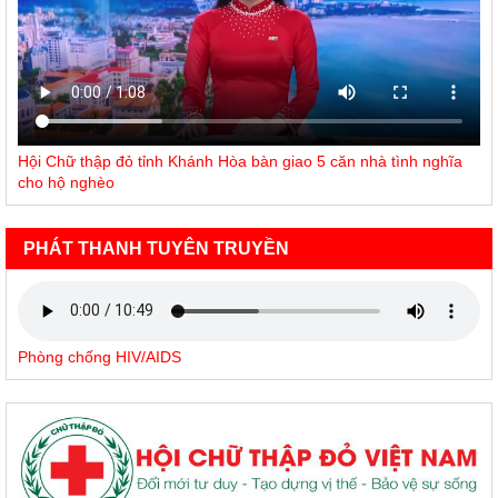
Hội Chữ thập đỏ tỉnh Khánh Hòa bàn giao 5 căn nhà tình nghĩa
cho hộ nghèo
PHÁT THANH TUYÊN TRUYỀN
Phòng chống HIV/AIDS