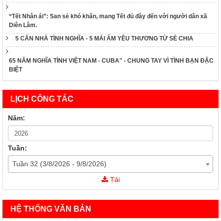
“Tết Nhân ái”: San sẻ khó khăn, mang Tết đủ đầy đến với người dân xã
Diên Lâm.
5 CĂN NHÀ TÌNH NGHĨA - 5 MÁI ẤM YÊU THƯƠNG TỪ SẺ CHIA
65 NĂM NGHĨA TÌNH VIỆT NAM - CUBA" - CHUNG TAY VÌ TÌNH BẠN ĐẶC
BIỆT
LỊCH CÔNG TÁC
Năm:
Tuần:
Tuần 32 (3/8/2026 - 9/8/2026)
43/KH-CTĐKH
Tải
Kế Hoạch Triển khai Tháng Nhân đạo 2025
60/KH-TƯHCTĐ
HỆ THỐNG VĂN BẢN
Kế Hoạch Triển khai Tháng Nhân đạo 2025