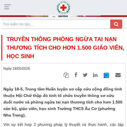
HỘI CHỮ THẬP ĐỎ TỈNH KHÁNH HÒA
TRUYỀN THÔNG PHÒNG NGỪA TAI NẠN
THƯƠNG TÍCH CHO HƠN 1.500 GIÁO VIÊN,
HỌC SINH
Ngày 18/05/2026
Ngày 18-5, Trung tâm Huấn luyện sơ cấp cứu cộng đồng tỉnh
thuộc Hội Chữ thập đỏ tỉnh tổ chức truyền thông sơ cứu
đuối nước và phòng ngừa tai nạn thương tích cho hơn 1.500
cán bộ, giáo viên, học sinh Trường THCS Âu Cơ (phường
Nha Trang).
Với sự kết hợp 2 phương pháp lý thuyết và thực hành, các tập