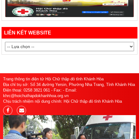
LIÊN KẾT WEBSITE
Trang thông tin điện tử Hội Chữ thập đỏ tỉnh Khánh Hòa
Địa chỉ trụ sở: Số 34 đường Yersin, Phường Nha Trang, Tỉnh Khánh Hòa
Điện thoại: 0258 3821 061 - Fax: - Email:
khrc@hoichuthapdokhanhhoa.org.vn
Chịu trách nhiệm nội dung chính: Hội Chữ thập đỏ tỉnh Khánh Hòa