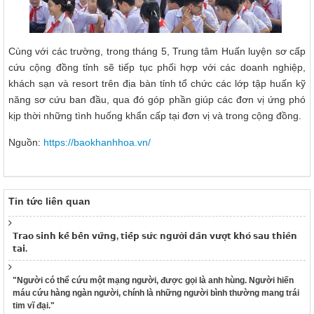
Cùng với các trường, trong tháng 5, Trung tâm Huấn luyện sơ cấp
cứu cộng đồng tỉnh sẽ tiếp tục phối hợp với các doanh nghiệp,
khách sạn và resort trên địa bàn tỉnh tổ chức các lớp tập huấn kỹ
năng sơ cứu ban đầu, qua đó góp phần giúp các đơn vị ứng phó
kịp thời những tình huống khẩn cấp tại đơn vị và trong cộng đồng.
Nguồn:
https://baokhanhhoa.vn/
Tin tức liên quan
𝗧𝗿𝗮𝗼 𝘀𝗶𝗻𝗵 𝗸𝗲̂́ 𝗯𝗲̂̀𝗻 𝘃𝘂̛̃𝗻𝗴, 𝘁𝗶𝗲̂́𝗽 𝘀𝘂̛́𝗰 𝗻𝗴𝘂̛𝗼̛̀𝗶 𝗱𝗮̂𝗻 𝘃𝘂̛𝗼̛̣𝘁 𝗸𝗵𝗼́ 𝘀𝗮𝘂 𝘁𝗵𝗶𝗲̂𝗻
𝘁𝗮𝗶.
"Người có thể cứu một mạng người, được gọi là anh hùng. Người hiến
máu cứu hàng ngàn người, chính là những người bình thường mang trái
tim vĩ đại."