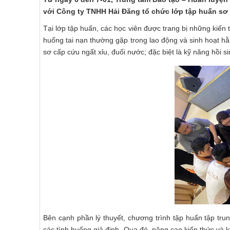
với Công ty TNHH Hải Đăng tổ chức lớp tập huấn sơ 
Tại lớp tập huấn, các học viên được trang bị những kiến 
huống tai nạn thường gặp trong lao động và sinh hoạt h
sơ cấp cứu ngất xỉu, đuối nước; đặc biệt là kỹ năng hồi s
Bên cạnh phần lý thuyết, chương trình tập huấn tập trun
các tình huống giả định. Qua đó, nâng cao kiến thức và 