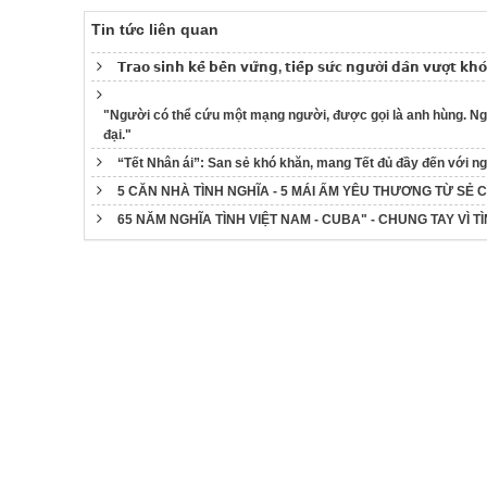
Tin tức liên quan
𝗧𝗿𝗮𝗼 𝘀𝗶𝗻𝗵 𝗸𝗲̂́ 𝗯𝗲̂̀𝗻 𝘃𝘂̛̃𝗻𝗴, 𝘁𝗶𝗲̂́𝗽 𝘀𝘂̛́𝗰 𝗻𝗴𝘂̛𝗼̛̀𝗶 𝗱𝗮̂𝗻 𝘃𝘂̛𝗼̛̣𝘁 𝗸𝗵
"Người có thể cứu một mạng người, được gọi là anh hùng. Ng
đại."
“Tết Nhân ái”: San sẻ khó khăn, mang Tết đủ đầy đến với n
5 CĂN NHÀ TÌNH NGHĨA - 5 MÁI ẤM YÊU THƯƠNG TỪ SẺ 
65 NĂM NGHĨA TÌNH VIỆT NAM - CUBA" - CHUNG TAY VÌ T