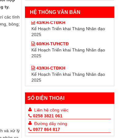
g ty.
HỆ THỐNG VĂN BẢN
rí các tình
43/KH-CTĐKH
ơng, bỏng;
Kế Hoạch Triển khai Tháng Nhân đạo
2025
60/KH-TƯHCTĐ
Kế Hoạch Triển khai Tháng Nhân đạo
2025
43/KH-CTĐKH
Kế Hoạch Triển khai Tháng Nhân đạo
2025
60/KH-TƯHCTĐ
Kế Hoạch Triển khai Tháng Nhân đạo
2025
SỐ ĐIỆN THOẠI
Liên hệ công việc
0258 3821 061
Đường dây nóng
0977 864 817
h và xử lý
g phản xạ,