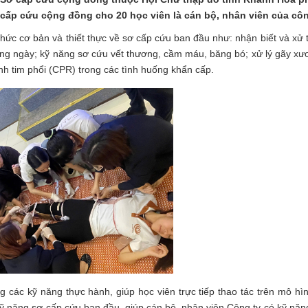
cấp cứu cộng đồng cho 20 học viên là cán bộ, nhân viên của côn
thức cơ bản và thiết thực về sơ cấp cứu ban đầu như: nhận biết và xử t
ằng ngày; kỹ năng sơ cứu vết thương, cầm máu, băng bó; xử lý gãy xư
inh tim phổi (CPR) trong các tình huống khẩn cấp.
g các kỹ năng thực hành, giúp học viên trực tiếp thao tác trên mô hìn
kỹ năng sơ cấp cứu ban đầu, giúp cán bộ, nhân viên Công ty có kỹ năn