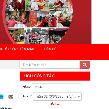
CH TỔ CHỨC HIẾN MÁU
LIÊN HỆ
LỊCH CÔNG TÁC
Năm:
Tuần:
Tuần 32 (3/8/2026 - 9/8/2026)
Tải
hối hợp