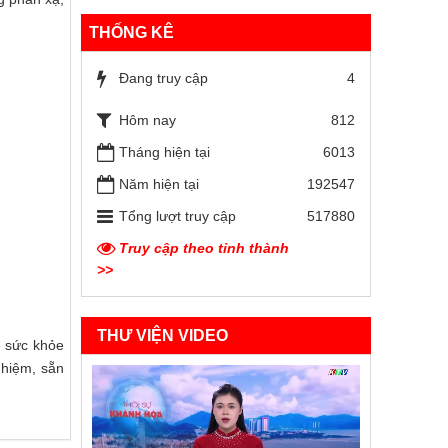
THỐNG KÊ
Đang truy cập
4
Hôm nay
812
Tháng hiện tại
6013
Năm hiện tại
192547
Tổng lượt truy cập
517880
Truy cập theo tỉnh thành
>>
THƯ VIỆN VIDEO
ệ sức khỏe
nhiệm, sẵn