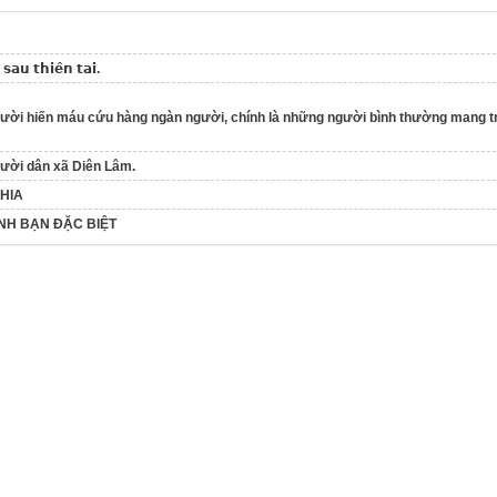
́ 𝘀𝗮𝘂 𝘁𝗵𝗶𝗲̂𝗻 𝘁𝗮𝗶.
ười hiến máu cứu hàng ngàn người, chính là những người bình thường mang trá
gười dân xã Diên Lâm.
CHIA
ÌNH BẠN ĐẶC BIỆT