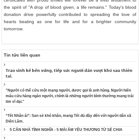
certificates with proud smiles will forever be a vivid testament to
the spirit of "A drop of blood given, a life remains." Today's blood
donation drive powerfully contributed to spreading the love of
hearts beating as one for life and for a brighter community
tomorrow.
Tin tức liên quan
𝗧𝗿𝗮𝗼 𝘀𝗶𝗻𝗵 𝗸𝗲̂́ 𝗯𝗲̂̀𝗻 𝘃𝘂̛̃𝗻𝗴, 𝘁𝗶𝗲̂́𝗽 𝘀𝘂̛́𝗰 𝗻𝗴𝘂̛𝗼̛̀𝗶 𝗱𝗮̂𝗻 𝘃𝘂̛𝗼̛̣𝘁 𝗸𝗵𝗼́ 𝘀𝗮𝘂 𝘁𝗵𝗶𝗲̂𝗻
𝘁𝗮𝗶.
"Người có thể cứu một mạng người, được gọi là anh hùng. Người hiến
máu cứu hàng ngàn người, chính là những người bình thường mang trái
tim vĩ đại."
“Tết Nhân ái”: San sẻ khó khăn, mang Tết đủ đầy đến với người dân xã
Diên Lâm.
5 CĂN NHÀ TÌNH NGHĨA - 5 MÁI ẤM YÊU THƯƠNG TỪ SẺ CHIA