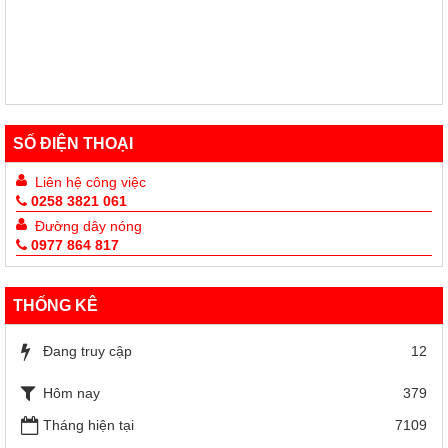
43/KH-CTĐKH
Kế Hoạch Triển khai Tháng Nhân đạo 2025
60/KH-TƯHCTĐ
Kế Hoạch Triển khai Tháng Nhân đạo 2025
SỐ ĐIỆN THOẠI
Liên hệ công việc
0258 3821 061
Đường dây nóng
0977 864 817
THỐNG KÊ
Đang truy cập
12
Hôm nay
379
Tháng hiện tại
7109