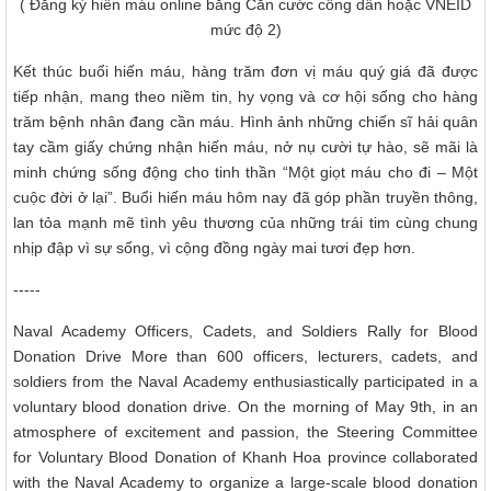
( Đăng ký hiến máu online bằng Căn cước công dân hoặc VNEID
mức độ 2)
Kết thúc buổi hiến máu, hàng trăm đơn vị máu quý giá đã được
tiếp nhận, mang theo niềm tin, hy vọng và cơ hội sống cho hàng
trăm bệnh nhân đang cần máu. Hình ảnh những chiến sĩ hải quân
tay cầm giấy chứng nhận hiến máu, nở nụ cười tự hào, sẽ mãi là
minh chứng sống động cho tinh thần “Một giọt máu cho đi – Một
cuộc đời ở lại”. Buổi hiến máu hôm nay đã góp phần truyền thông,
lan tỏa mạnh mẽ tình yêu thương của những trái tim cùng chung
nhịp đập vì sự sống, vì cộng đồng ngày mai tươi đẹp hơn.
-----
Naval Academy Officers, Cadets, and Soldiers Rally for Blood
Donation Drive More than 600 officers, lecturers, cadets, and
soldiers from the Naval Academy enthusiastically participated in a
voluntary blood donation drive. On the morning of May 9th, in an
atmosphere of excitement and passion, the Steering Committee
for Voluntary Blood Donation of Khanh Hoa province collaborated
with the Naval Academy to organize a large-scale blood donation