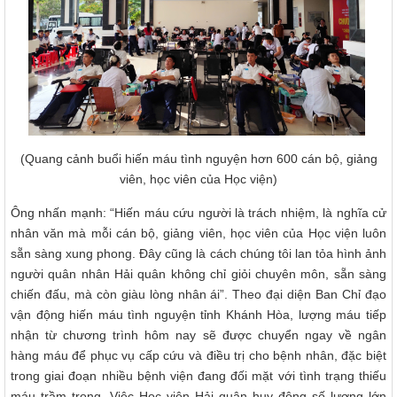
(Quang cảnh buổi hiến máu tình nguyện hơn 600 cán bộ, giảng
viên, học viên của Học viện)
Ông nhấn mạnh: “Hiến máu cứu người là trách nhiệm, là nghĩa cử
nhân văn mà mỗi cán bộ, giảng viên, học viên của Học viện luôn
sẵn sàng xung phong. Đây cũng là cách chúng tôi lan tỏa hình ảnh
người quân nhân Hải quân không chỉ giỏi chuyên môn, sẵn sàng
chiến đấu, mà còn giàu lòng nhân ái”. Theo đại diện Ban Chỉ đạo
vận động hiến máu tình nguyện tỉnh Khánh Hòa, lượng máu tiếp
nhận từ chương trình hôm nay sẽ được chuyển ngay về ngân
hàng máu để phục vụ cấp cứu và điều trị cho bệnh nhân, đặc biệt
trong giai đoạn nhiều bệnh viện đang đối mặt với tình trạng thiếu
máu trầm trọng. Việc Học viện Hải quân huy động số lượng lớn