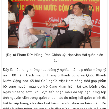
(Đại tá Phạm Đức Hùng, Phó Chính uỷ, Học viện Hải quân hiến
máu)
Đây là một trong những hoạt động ý nghĩa nhân dịp chào mừng kỷ
niệm 80 năm Cách mạng Tháng 8 thành công và Quốc Khánh
Nước Cộng hoà Xã hội Chủ nghĩa Việt Nam đồng thời góp phần
bổ sung nguồn máu dự trữ đang khan hiếm tại các bệnh viện.
Ngay từ sáng sớm, khu vực tiếp nhận máu đã tấp nập, từng tốp
tình nguyện viên trong quân phục màu áo trắng hải quân chỉnh tề,
trật tự xếp hàng, chờ đến lượt kiểm tra sức khỏe và hiến máu. Dù
thời tiết nắng nóng, nhưng ai nấy đều giữ nụ cười rạng rỡ, thể hiện