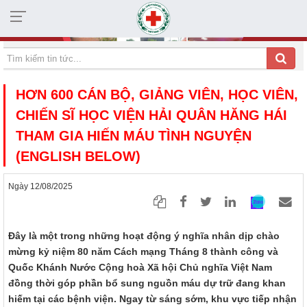
HỘI CHỮ THẬP ĐỎ TỈNH KHÁNH HÒA
HƠN 600 CÁN BỘ, GIẢNG VIÊN, HỌC VIÊN,
CHIẾN SĨ HỌC VIỆN HẢI QUÂN HĂNG HÁI
THAM GIA HIẾN MÁU TÌNH NGUYỆN
(ENGLISH BELOW)
Ngày 12/08/2025
Đây là một trong những hoạt động ý nghĩa nhân dịp chào
mừng kỷ niệm 80 năm Cách mạng Tháng 8 thành công và
Quốc Khánh Nước Cộng hoà Xã hội Chủ nghĩa Việt Nam
đồng thời góp phần bổ sung nguồn máu dự trữ đang khan
hiếm tại các bệnh viện. Ngay từ sáng sớm, khu vực tiếp nhận