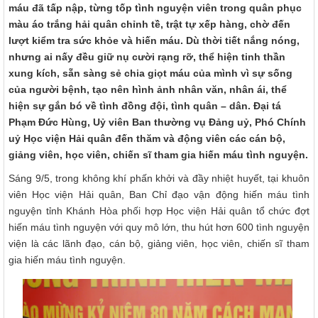
máu đã tấp nập, từng tốp tình nguyện viên trong quân phục
màu áo trắng hải quân chỉnh tề, trật tự xếp hàng, chờ đến
lượt kiểm tra sức khỏe và hiến máu. Dù thời tiết nắng nóng,
nhưng ai nấy đều giữ nụ cười rạng rỡ, thể hiện tinh thần
xung kích, sẵn sàng sẻ chia giọt máu của mình vì sự sống
của người bệnh, tạo nên hình ảnh nhân văn, nhân ái, thể
hiện sự gắn bó về tình đồng đội, tình quân – dân. Đại tá
Phạm Đức Hùng, Uỷ viên Ban thường vụ Đảng uỷ, Phó Chính
uỷ Học viện Hải quân đến thăm và động viên các cán bộ,
giảng viên, học viên, chiến sĩ tham gia hiến máu tình nguyện.
Sáng 9/5, trong không khí phấn khởi và đầy nhiệt huyết, tại khuôn
viên Học viện Hải quân, Ban Chỉ đạo vận động hiến máu tình
nguyện tỉnh Khánh Hòa phối hợp Học viện Hải quân tổ chức đợt
hiến máu tình nguyện với quy mô lớn, thu hút hơn 600 tình nguyện
viện là các lãnh đạo, cán bộ, giảng viên, học viên, chiến sĩ tham
gia hiến máu tình nguyện.