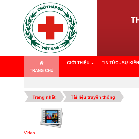
GIỚI THIỆU
TIN TỨC - SỰ KIỆN
TRANG CHỦ
Trang nhất
Tài liệu truyền thông
Video