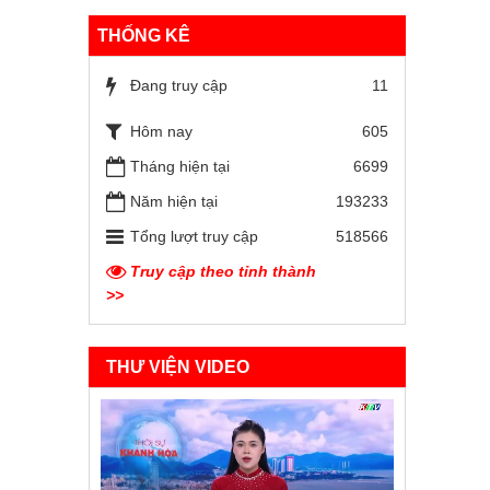
THỐNG KÊ
Đang truy cập
11
Hôm nay
605
Tháng hiện tại
6699
Năm hiện tại
193233
Tổng lượt truy cập
518566
Truy cập theo tỉnh thành
>>
THƯ VIỆN VIDEO