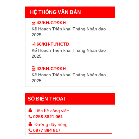
HỆ THỐNG VĂN BẢN
43/KH-CTĐKH
Kế Hoạch Triển khai Tháng Nhân đạo
2025
60/KH-TƯHCTĐ
Kế Hoạch Triển khai Tháng Nhân đạo
2025
43/KH-CTĐKH
Kế Hoạch Triển khai Tháng Nhân đạo
2025
60/KH-TƯHCTĐ
Kế Hoạch Triển khai Tháng Nhân đạo
2025
SỐ ĐIỆN THOẠI
Liên hệ công việc
0258 3821 061
Đường dây nóng
0977 864 817