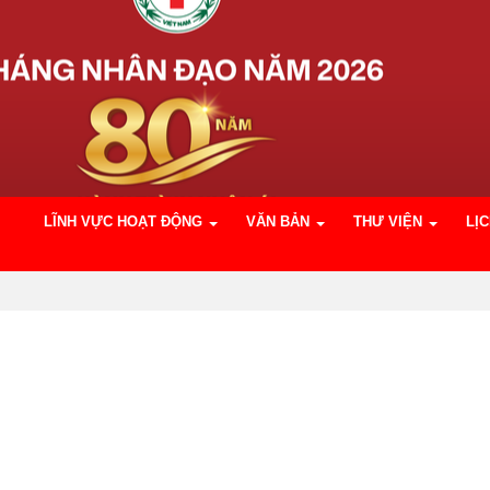
LĨNH VỰC HOẠT ĐỘNG
VĂN BẢN
THƯ VIỆN
LỊ