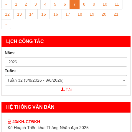
«
1
2
3
4
5
6
7
8
9
10
11
12
13
14
15
16
17
18
19
20
21
»
LỊCH CÔNG TÁC
Năm:
Tuần:
Tuần 32 (3/8/2026 - 9/8/2026)
43/KH-CTĐKH
Tải
Kế Hoạch Triển khai Tháng Nhân đạo 2025
60/KH-TƯHCTĐ
HỆ THỐNG VĂN BẢN
Kế Hoạch Triển khai Tháng Nhân đạo 2025
43/KH-CTĐKH
Kế Hoạch Triển khai Tháng Nhân đạo 2025