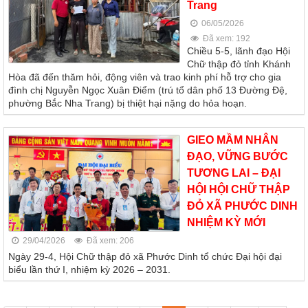
Trang
06/05/2026
Đã xem: 192
Chiều 5-5, lãnh đạo Hội
Chữ thập đỏ tỉnh Khánh
Hòa đã đến thăm hỏi, động viên và trao kinh phí hỗ trợ cho gia
đình chị Nguyễn Ngọc Xuân Điểm (trú tổ dân phố 13 Đường Đệ,
phường Bắc Nha Trang) bị thiệt hại nặng do hỏa hoạn.
GIEO MẦM NHÂN
ĐẠO, VỮNG BƯỚC
TƯƠNG LAI – ĐẠI
HỘI HỘI CHỮ THẬP
ĐỎ XÃ PHƯỚC DINH
NHIỆM KỲ MỚI
29/04/2026
Đã xem: 206
Ngày 29-4, Hội Chữ thập đỏ xã Phước Dinh tổ chức Đại hội đại
biểu lần thứ I, nhiệm kỳ 2026 – 2031.