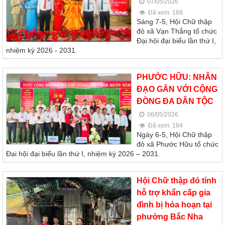
07/05/2026
Đã xem: 168
Sáng 7-5, Hội Chữ thập
đỏ xã Vạn Thắng tổ chức
Đại hội đại biểu lần thứ I,
nhiệm kỳ 2026 - 2031.
PHƯỚC HỮU: NHÂN
ĐẠO GẮN VỚI CỘNG
ĐỒNG ĐA DÂN TỘC
06/05/2026
Đã xem: 184
Ngày 6-5, Hội Chữ thập
đỏ xã Phước Hữu tổ chức
Đại hội đại biểu lần thứ I, nhiệm kỳ 2026 – 2031.
Hội Chữ thập đỏ tỉnh
hỗ trợ khẩn cấp gia
đình bị hỏa hoạn tại
phường Bắc Nha