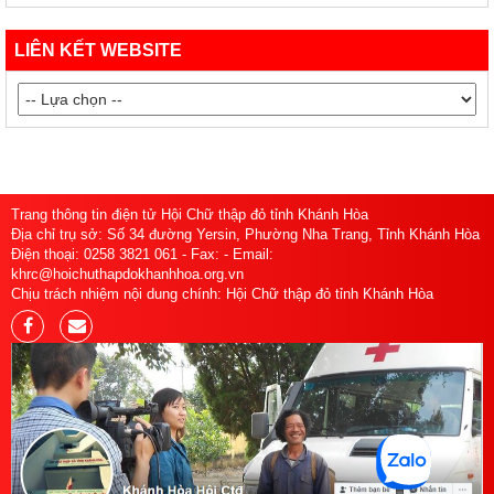
LIÊN KẾT WEBSITE
Trang thông tin điện tử Hội Chữ thập đỏ tỉnh Khánh Hòa
Địa chỉ trụ sở: Số 34 đường Yersin, Phường Nha Trang, Tỉnh Khánh Hòa
Điện thoại: 0258 3821 061 - Fax: - Email:
khrc@hoichuthapdokhanhhoa.org.vn
Chịu trách nhiệm nội dung chính: Hội Chữ thập đỏ tỉnh Khánh Hòa