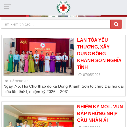
HỘI CHỮ THẬP ĐỎ TỈNH KHÁNH HÒA
LAN TỎA YÊU
THƯƠNG, XÂY
DỰNG ĐÔNG
KHÁNH SƠN NGHĨA
TÌNH
07/05/2026
Đã xem: 209
Ngày 7-5, Hội Chữ thập đỏ xã Đông Khánh Sơn tổ chức Đại hội đại
biểu lần thứ I, nhiệm kỳ 2026 – 2031.
NHIỆM KỲ MỚI - VUN
ĐẮP NHỮNG NHỊP
CẦU NHÂN ÁI