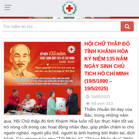
HỘI CHỮ THẬP ĐỎ TỈNH KHÁNH HÒA
HỘI CHỮ THẬP ĐỎ
TỈNH KHÁNH HÒA
KỶ NIỆM 135 NĂM
NGÀY SINH CHỦ
TỊCH HỒ CHÍ MINH
(19/5/1890 –
19/5/2025)
19/05/2025
Đã xem: 813
Thấm nhuần lời dạy của
Bác, trong những năm
qua, Hội Chữ thập đỏ tỉnh Khánh Hòa luôn nỗ lực thực hiện tốt vai
trò nòng cốt trong các hoạt động nhân đạo, góp phần chăm lo cho
người nghèo, người yếu thế, người bị ảnh hưởng bởi thiên tai, dịch
bệnh. Các phong trào như "Tết Nhân ái", "Tháng Nhân đạo" "Hiến