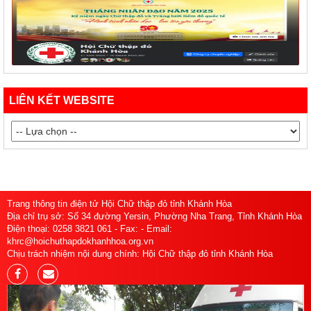
LIÊN KẾT WEBSITE
Trang thông tin điện tử Hội Chữ thập đỏ tỉnh Khánh Hòa
Địa chỉ trụ sở: Số 34 đường Yersin, Phường Nha Trang, Tỉnh Khánh Hòa
Điện thoại: 0258 3821 061 - Fax: - Email:
khrc@hoichuthapdokhanhhoa.org.vn
Chịu trách nhiệm nội dung chính: Hội Chữ thập đỏ tỉnh Khánh Hòa