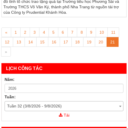
đỏ tỉnh tổ chức trao tặng quà tại Trường tiểu học Phương Sài và
Trường THCS Võ Văn Ký, thành phố Nha Trang từ nguồn tài trợ
của Công ty Prudential Khánh Hòa.
«
1
2
3
4
5
6
7
8
9
10
11
12
13
14
15
16
17
18
19
20
21
»
LỊCH CÔNG TÁC
Năm:
Tuần:
Tuần 32 (3/8/2026 - 9/8/2026)
43/KH-CTĐKH
Tải
Kế Hoạch Triển khai Tháng Nhân đạo 2025