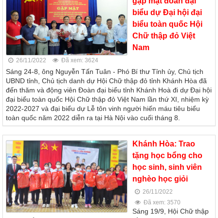
gặp mặt đoàn đại
biểu dự Đại hội đại
biểu toàn quốc Hội
Chữ thập đỏ Việt
Nam
26/11/2022
Đã xem: 3624
Sáng 24-8, ông Nguyễn Tấn Tuân - Phó Bí thư Tỉnh ủy, Chủ tịch
UBND tỉnh, Chủ tịch danh dự Hội Chữ thập đỏ tỉnh Khánh Hòa đã
đến thăm và động viên Đoàn đại biểu tỉnh Khánh Hoà đi dự Đại hội
đại biểu toàn quốc Hội Chữ thập đỏ Việt Nam lần thứ XI, nhiệm kỳ
2022-2027 và đại biểu dự Lễ tôn vinh người hiến máu tiêu biểu
toàn quốc năm 2022 diễn ra tại Hà Nội vào cuối tháng 8.
Khánh Hòa: Trao
tặng học bổng cho
học sinh, sinh viên
nghèo học giỏi
26/11/2022
Đã xem: 3570
Sáng 19/9, Hội Chữ thập