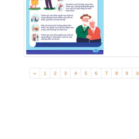
«
1
2
3
4
5
6
7
8
9
1