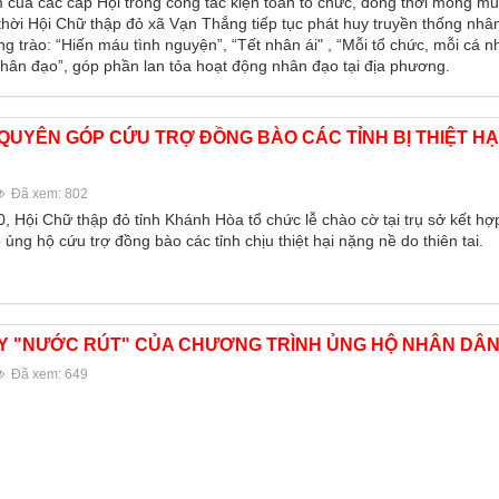
m của các cấp Hội trong công tác kiện toàn tổ chức, đồng thời mong m
hời Hội Chữ thập đỏ xã Vạn Thắng tiếp tục phát huy truyền thống nhân
ng trào: “Hiến máu tình nguyện”, “Tết nhân ái" , “Mỗi tổ chức, mỗi cá 
 nhân đạo”, góp phần lan tỏa hoạt động nhân đạo tại địa phương.
QUYÊN GÓP CỨU TRỢ ĐỒNG BÀO CÁC TỈNH BỊ THIỆT HẠ
Đã xem: 802
, Hội Chữ thập đỏ tỉnh Khánh Hòa tổ chức lễ chào cờ tại trụ sở kết hợ
ủng hộ cứu trợ đồng bào các tỉnh chịu thiệt hại nặng nề do thiên tai.
 "NƯỚC RÚT" CỦA CHƯƠNG TRÌNH ỦNG HỘ NHÂN DÂ
Đã xem: 649