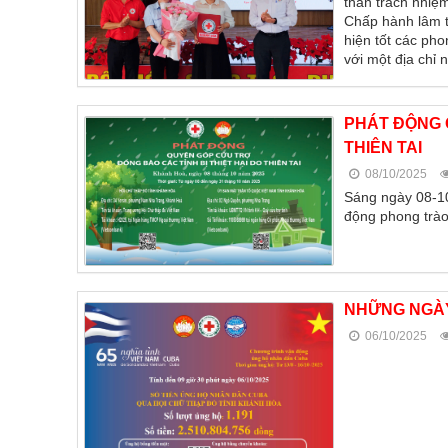
thần trách nhiệ
Chấp hành lâm t
hiện tốt các pho
với một địa chỉ
PHÁT ĐỘNG 
THIÊN TAI
08/10/2025
Sáng ngày 08-10
động phong trào 
NHỮNG NGÀY
06/10/2025