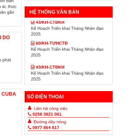
uốn Ban
 ái, thực
HỆ THỐNG VĂN BẢN
nhân gắn
43/KH-CTĐKH
Kế Hoạch Triển khai Tháng Nhân đạo
2025
I DO
60/KH-TƯHCTĐ
Kế Hoạch Triển khai Tháng Nhân đạo
2025
p phát
43/KH-CTĐKH
Kế Hoạch Triển khai Tháng Nhân đạo
2025
60/KH-TƯHCTĐ
Kế Hoạch Triển khai Tháng Nhân đạo
N CUBA
2025
SỐ ĐIỆN THOẠI
Liên hệ công việc
0258 3821 061
Đường dây nóng
0977 864 817