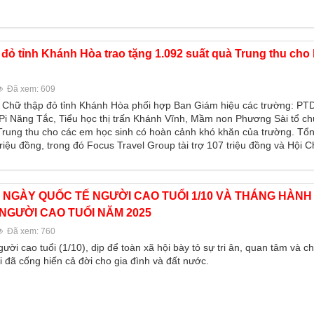
đỏ tỉnh Khánh Hòa trao tặng 1.092 suất quà Trung thu cho
Đã xem: 609
i Chữ thập đỏ tỉnh Khánh Hòa phối hợp Ban Giám hiệu các trường: P
 Năng Tắc, Tiểu học thị trấn Khánh Vĩnh, Mầm non Phương Sài tổ ch
Trung thu cho các em học sinh có hoàn cảnh khó khăn của trường. Tổng
riệu đồng, trong đó Focus Travel Group tài trợ 107 triệu đồng và Hội 
NGÀY QUỐC TẾ NGƯỜI CAO TUỔI 1/10 VÀ THÁNG HÀNH
 NGƯỜI CAO TUỔI NĂM 2025
Đã xem: 760
ời cao tuổi (1/10), dịp để toàn xã hội bày tỏ sự tri ân, quan tâm và 
i đã cống hiến cả đời cho gia đình và đất nước.