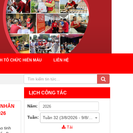
CH TỔ CHỨC HIẾN MÁU
LIÊN HỆ
LỊCH CÔNG TÁC
Năm:
 NHÂN
026
Tuần:
Tuần 32 (3/8/2026 - 9/8/2026)
Tải
o tinh