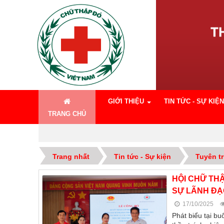
GIỚI THIỆU
TIN TỨC - SỰ KIỆN
TRANG CHỦ
Trang nhất
Tin tức - Sự kiện
Tuyên tr
HỘI CHỮ TH
SỰ LÃNH ĐẠO
17/10/2025
Phát biểu tại bu