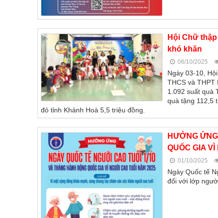
Hội Chữ thập 
khó khăn
06/10/2025
Ngày 03-10, Hộ
THCS và THPT Pi
1.092 suất quà 
quà tặng 112,5 t
đỏ tỉnh Khánh Hoà 5,5 triệu đồng.
HƯỞNG ỨNG 
QUỐC GIA VÌ
01/10/2025
Ngày Quốc tế Ngư
đối với lớp ngườ