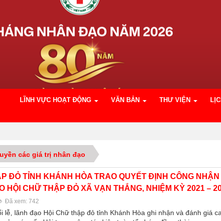
LĨNH VỰC HOẠT ĐỘNG
VĂN BẢN
THƯ VIỆN
LỊ
uyền các giá trị nhân đạo
ẬP ĐỎ TỈNH KHÁNH HÒA TRAO QUYẾT ĐỊNH CÔNG NHẬN
 HỘI CHỮ THẬP ĐỎ XÃ VẠN THẮNG, NHIỆM KỲ 2021 – 2
Đã xem: 742
ổi lễ, lãnh đạo Hội Chữ thập đỏ tỉnh Khánh Hòa ghi nhận và đánh giá ca