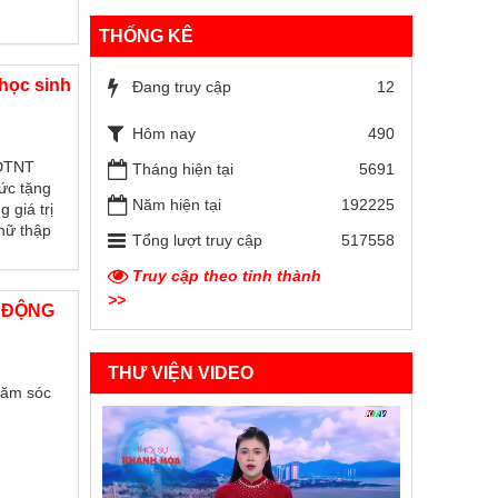
THỐNG KÊ
 học sinh
Đang truy cập
12
Hôm nay
490
TDTNT
Tháng hiện tại
5691
ức tặng
Năm hiện tại
192225
 giá trị
Chữ thập
Tổng lượt truy cập
517558
Truy cập theo tỉnh thành
>>
 ĐỘNG
THƯ VIỆN VIDEO
chăm sóc