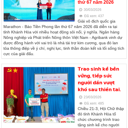
thứ 67 năm 2026
30/03/2026
Đã xem: 437
Giải vô địch quốc gia
Marathon - Báo Tiền Phong lần thứ 67 năm 2026 đã diễn ra tại
tỉnh Khánh Hòa với nhiều hoạt động sôi nổi, ý nghĩa. Ngân hàng
Nông nghiệp và Phát triển Nông thôn Việt Nam - Agribank vinh dự
được đồng hành với vai trò là nhà tài trợ kim cương, qua đó lan
tỏa thông điệp về ý chí, nghị lực, tinh thần đoàn kết và lối sống tích
cực của giải đấu.
𝗧𝗿𝗮𝗼 𝘀𝗶𝗻𝗵 𝗸𝗲̂́ 𝗯𝗲̂̀𝗻
𝘃𝘂̛̃𝗻𝗴, 𝘁𝗶𝗲̂́𝗽 𝘀𝘂̛́𝗰
𝗻𝗴𝘂̛𝗼̛̀𝗶 𝗱𝗮̂𝗻 𝘃𝘂̛𝗼̛̣𝘁
𝗸𝗵𝗼́ 𝘀𝗮𝘂 𝘁𝗵𝗶𝗲̂𝗻 𝘁𝗮𝗶.
23/03/2026
Đã xem: 485
Chiều 21-3, Hội Chữ thập
đỏ tỉnh Khánh Hòa tổ
chức chương trình trao
tặng sinh kế cho người