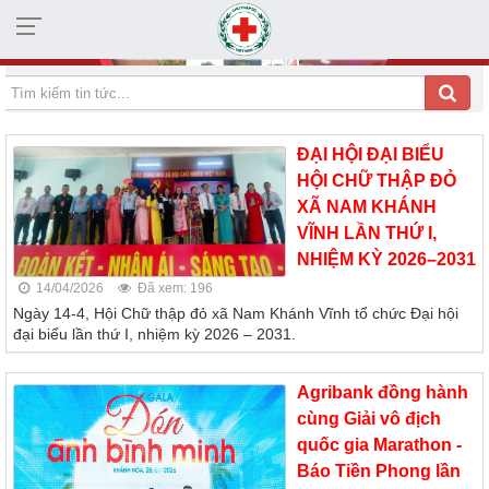
HỘI CHỮ THẬP ĐỎ TỈNH KHÁNH HÒA
ĐẠI HỘI ĐẠI BIỂU
HỘI CHỮ THẬP ĐỎ
XÃ NAM KHÁNH
VĨNH LẦN THỨ I,
NHIỆM KỲ 2026–2031
14/04/2026
Đã xem: 196
Ngày 14-4, Hội Chữ thập đỏ xã Nam Khánh Vĩnh tổ chức Đại hội
đại biểu lần thứ I, nhiệm kỳ 2026 – 2031.
Agribank đồng hành
cùng Giải vô địch
quốc gia Marathon -
Báo Tiền Phong lần