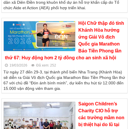
dân xã Diên Điền trong khuôn khổ dự án hỗ trợ khẩn cấp do Tổ
chức Aide et Action (AEA) phối hợp triển khai.
Hội Chữ thập đỏ tỉnh
Khánh Hòa hưởng
ứng Giải Vô địch
Quốc gia Marathon
Báo Tiền Phong lần
thứ 67: Huy động hơn 2 tỷ đồng cho an sinh xã hội
19/03/2026
Đã xem: 252
Từ ngày 27 đến 29-3, tại thành phố biển Nha Trang (Khánh Hòa)
sẽ diễn ra Giải Vô địch Quốc gia Marathon Báo Tiền Phong lần thứ
67 với chủ đề “Đón ánh bình minh”, dự kiến thu hút từ 12.000 đến
15.000 vận động viên tham gia.
Saigon Children’s
Charity CIO hỗ trợ
các trường mầm non
bị thiệt hại do lũ tại