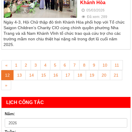
Khánh Hòa
05/03/2026
Đã xem: 289
Ngày 4-3, Hội Chữ thập đỏ tỉnh Khánh Hòa phối hợp với Tổ chức
Saigon Children’s Charity CIO cùng chính quyền phường Nha
Trang và xã Nam Khánh Vĩnh tổ chức trao quà cứu trợ cho các
trường mầm non chịu thiệt hại nặng nề trong đợt lũ cuối năm
2025.
«
1
2
3
4
5
6
7
8
9
10
11
12
13
14
15
16
17
18
19
20
21
»
LỊCH CÔNG TÁC
Năm:
Tuần: