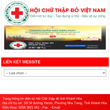
LIÊN KẾT WEBSITE
Trang thông tin điện tử Hội Chữ thập đỏ tỉnh Khánh Hòa
Địa chỉ trụ sở: Số 34 đường Yersin, Phường Nha Trang, Tỉnh Khánh Hòa
Điện thoại: 0258 3821 061 - Fax: - Email: