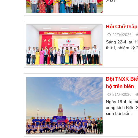
2031.
Hội Chữ thập
22/04/2026
Sáng 22-4, tại H
thứ I, nhiệm kỳ
Đội TNXK Biể
hộ trên biển
21/04/2026
Ngày 19-4, tại 
xung kích Biển 
sinh bãi biển.