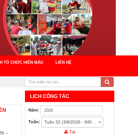
CH TỔ CHỨC HIẾN MÁU
LIÊN HỆ
LỊCH CÔNG TÁC
Năm:
BỀN
Tuần:
Tuần 32 (3/8/2026 - 9/8/2026)
Tải
26 –