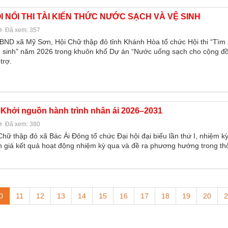
I NỔI THI TÀI KIẾN THỨC NƯỚC SẠCH VÀ VỆ SINH
Đã xem: 357
UBND xã Mỹ Sơn, Hội Chữ thập đỏ tỉnh Khánh Hòa tổ chức Hội thi “Tìm 
 sinh” năm 2026 trong khuôn khổ Dự án “Nước uống sạch cho cộng đ
trợ.
 Khởi nguồn hành trình nhân ái 2026–2031
Đã xem: 380
hữ thập đỏ xã Bác Ái Đông tổ chức Đại hội đại biểu lần thứ I, nhiệm k
giá kết quả hoạt động nhiệm kỳ qua và đề ra phương hướng trong thời
0
11
12
13
14
15
16
17
18
19
20
2