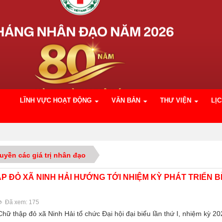
LĨNH VỰC HOẠT ĐỘNG
VĂN BẢN
THƯ VIỆN
LỊ
uyền các giá trị nhân đạo
P ĐỎ XÃ NINH HẢI HƯỚNG TỚI NHIỆM KỲ PHÁT TRIỂN 
Đã xem: 175
hữ thập đỏ xã Ninh Hải tổ chức Đại hội đại biểu lần thứ I, nhiệm kỳ 20