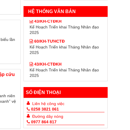
HỆ THỐNG VĂN BẢN
43/KH-CTĐKH
Kế Hoạch Triển khai Tháng Nhân đạo
2025
60/KH-TƯHCTĐ
 biểu lần
Kế Hoạch Triển khai Tháng Nhân đạo
2025
43/KH-CTĐKH
Kế Hoạch Triển khai Tháng Nhân đạo
2025
tập cứu
60/KH-TƯHCTĐ
Kế Hoạch Triển khai Tháng Nhân đạo
2025
SỐ ĐIỆN THOẠI
anh niên
 xanh” vệ
Liên hệ công việc
0258 3821 061
Đường dây nóng
0977 864 817