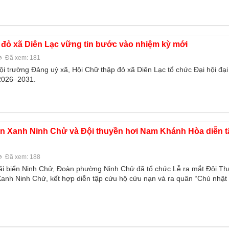
 đỏ xã Diên Lạc vững tin bước vào nhiệm kỳ mới
Đã xem: 181
ội trường Đảng uỷ xã, Hội Chữ thập đỏ xã Diên Lạc tổ chức Đại hội đại
 2026–2031.
n Xanh Ninh Chử và Đội thuyền hơi Nam Khánh Hòa diễn 
Đã xem: 188
bãi biển Ninh Chử, Đoàn phường Ninh Chử đã tổ chức Lễ ra mắt Đội Th
Xanh Ninh Chử, kết hợp diễn tập cứu hộ cứu nạn và ra quân “Chủ nhật