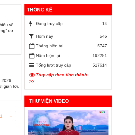
THỐNG KÊ
Đang truy cập
14
hiểu về
ồng” do
Hôm nay
546
Tháng hiện tại
5747
Năm hiện tại
192281
Tổng lượt truy cập
517614
Truy cập theo tỉnh thành
ỳ 2026–
>>
 gian tới.
THƯ VIỆN VIDEO
1
»