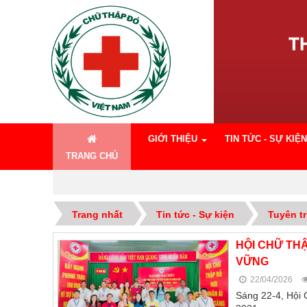
GIỚI THIỆU
TIN TỨC - SỰ KIỆN
TRANG CHỦ
Trang nhất
Tin tức - Sự kiện
Tuyên tr
HỘI CHỮ THẬ
VỮNG
22/04/2026
Sáng 22-4, Hội C