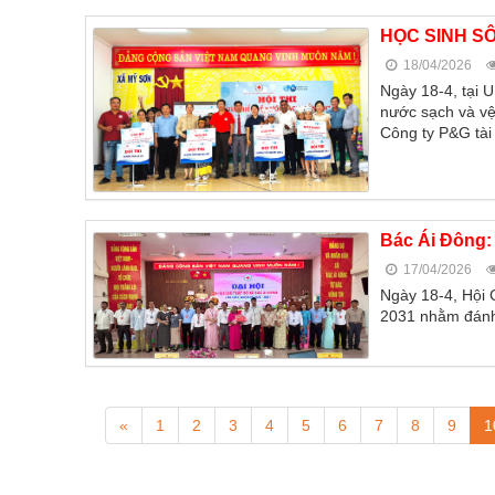
HỌC SINH SÔ
18/04/2026
Ngày 18-4, tại 
nước sạch và vệ
Công ty P&G tài 
Bác Ái Đông:
17/04/2026
Ngày 18-4, Hội C
2031 nhằm đánh 
«
1
2
3
4
5
6
7
8
9
1