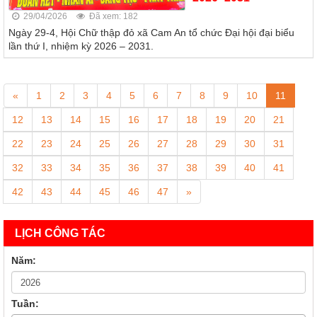
29/04/2026
Đã xem: 182
Ngày 29-4, Hội Chữ thập đỏ xã Cam An tổ chức Đại hội đại biểu
lần thứ I, nhiệm kỳ 2026 – 2031.
«
1
2
3
4
5
6
7
8
9
10
11
12
13
14
15
16
17
18
19
20
21
22
23
24
25
26
27
28
29
30
31
32
33
34
35
36
37
38
39
40
41
42
43
44
45
46
47
»
LỊCH CÔNG TÁC
Năm:
Tuần: