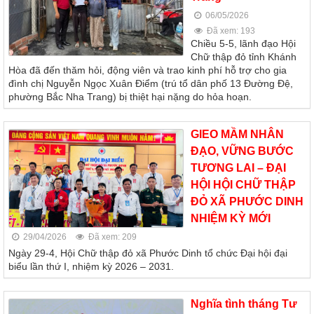
06/05/2026
Đã xem: 193
Chiều 5-5, lãnh đạo Hội
Chữ thập đỏ tỉnh Khánh
Hòa đã đến thăm hỏi, động viên và trao kinh phí hỗ trợ cho gia
đình chị Nguyễn Ngọc Xuân Điểm (trú tổ dân phố 13 Đường Đệ,
phường Bắc Nha Trang) bị thiệt hại nặng do hỏa hoạn.
GIEO MẦM NHÂN
ĐẠO, VỮNG BƯỚC
TƯƠNG LAI – ĐẠI
HỘI HỘI CHỮ THẬP
ĐỎ XÃ PHƯỚC DINH
NHIỆM KỲ MỚI
29/04/2026
Đã xem: 209
Ngày 29-4, Hội Chữ thập đỏ xã Phước Dinh tổ chức Đại hội đại
biểu lần thứ I, nhiệm kỳ 2026 – 2031.
Nghĩa tình tháng Tư