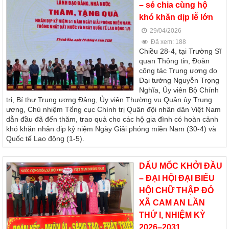
– sẻ chia cùng hộ
khó khăn dịp lễ lớn
29/04/2026
Đã xem: 188
Chiều 28-4, tại Trường Sĩ
quan Thông tin, Đoàn
công tác Trung ương do
Đại tướng Nguyễn Trọng
Nghĩa, Ủy viên Bộ Chính
trị, Bí thư Trung ương Đảng, Ủy viên Thường vụ Quân ủy Trung
ương, Chủ nhiệm Tổng cục Chính trị Quân đội nhân dân Việt Nam
dẫn đầu đã đến thăm, trao quà cho các hộ gia đình có hoàn cảnh
khó khăn nhân dịp kỷ niệm Ngày Giải phóng miền Nam (30-4) và
Quốc tế Lao động (1-5).
DẤU MỐC KHỞI ĐẦU
– ĐẠI HỘI ĐẠI BIỂU
HỘI CHỮ THẬP ĐỎ
XÃ CAM AN LẦN
THỨ I, NHIỆM KỲ
2026–2031