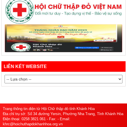
LIÊN KẾT WEBSITE
Trang thông tin điện tử Hội Chữ thập đỏ tỉnh Khánh Hòa
Địa chỉ trụ sở: Số 34 đường Yersin, Phường Nha Trang, Tỉnh Khánh Hòa
Điện thoại: 0258 3821 061 - Fax: - Email:
khrc@hoichuthapdokhanhhoa.org.vn