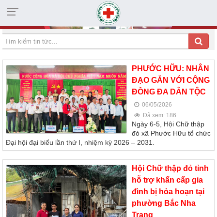
HỘI CHỮ THẬP ĐỎ TỈNH KHÁNH HÒA
PHƯỚC HỮU: NHÂN
ĐẠO GẮN VỚI CỘNG
ĐỒNG ĐA DÂN TỘC
06/05/2026
Đã xem: 186
Ngày 6-5, Hội Chữ thập
đỏ xã Phước Hữu tổ chức
Đại hội đại biểu lần thứ I, nhiệm kỳ 2026 – 2031.
Hội Chữ thập đỏ tỉnh
hỗ trợ khẩn cấp gia
đình bị hỏa hoạn tại
phường Bắc Nha
Trang