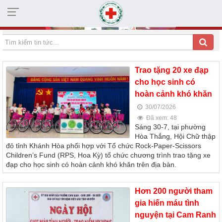
HỘI CHỮ THẬP ĐỎ TỈNH KHÁNH HÒA
Trao tặng 20 xe đạp
cho học sinh có
hoàn cảnh khó khăn
30/07/2026
Đã xem: 48
Sáng 30-7, tại phường
Hòa Thắng, Hội Chữ thập
đỏ tỉnh Khánh Hòa phối hợp với Tổ chức Rock-Paper-Scissors
Children’s Fund (RPS, Hoa Kỳ) tổ chức chương trình trao tặng xe
đạp cho học sinh có hoàn cảnh khó khăn trên địa bàn.
Hơn 200 người tham
gia hiến máu tình
nguyện tại Cam Ranh