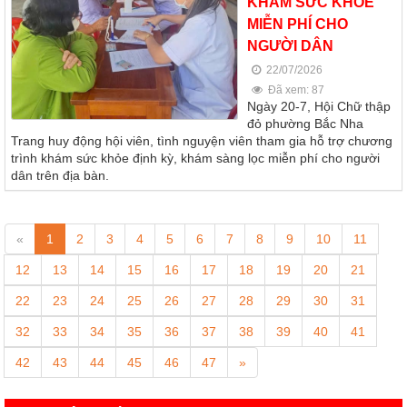
KHÁM SỨC KHỎE
MIỄN PHÍ CHO
NGƯỜI DÂN
22/07/2026
Đã xem: 87
Ngày 20-7, Hội Chữ thập
đỏ phường Bắc Nha
Trang huy động hội viên, tình nguyện viên tham gia hỗ trợ chương
trình khám sức khỏe định kỳ, khám sàng lọc miễn phí cho người
dân trên địa bàn.
«
1
2
3
4
5
6
7
8
9
10
11
12
13
14
15
16
17
18
19
20
21
22
23
24
25
26
27
28
29
30
31
32
33
34
35
36
37
38
39
40
41
42
43
44
45
46
47
»