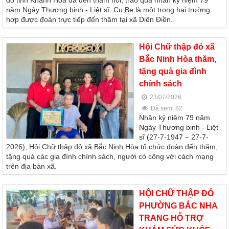
đỏ tỉnh Khánh Hòa đã đến thăm hỏi, trao quà nhân kỷ niệm 79
năm Ngày Thương binh - Liệt sĩ. Cụ Bẹ là một trong hai trường
hợp được đoàn trực tiếp đến thăm tại xã Diên Điền.
Hội Chữ thập đỏ xã
Bắc Ninh Hòa thăm,
tặng quà gia đình
chính sách
23/07/2026
Đã xem: 82
Nhân kỷ niệm 79 năm
Ngày Thương binh - Liệt
sĩ (27-7-1947 – 27-7-
2026), Hội Chữ thập đỏ xã Bắc Ninh Hòa tổ chức đoàn đến thăm,
tặng quà các gia đình chính sách, người có công với cách mạng
trên địa bàn xã.
HỘI CHỮ THẬP ĐỎ
PHƯỜNG BẮC NHA
TRANG HỖ TRỢ