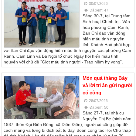
30/07/2026
Đã xem: 47
Sáng 30-7, tại Trung tâm
Sinh hoạt Chính trị - Văn
hóa phường Cam Ranh,
Ban Chỉ đạo vận động
hiến máu tình nguyện
tỉnh Khánh Hoà phối hợp
với Ban Chỉ đạo vận động hiến máu tình nguyện các phường Cam
Ranh, Cam Linh và Ba Ngòi tổ chức Ngày hội hiến máu tình
nguyện với chủ đề “Giọt máu tình người - Trao niềm hy vọng”.
Món quà tháng Bảy
và lời tri ân gửi người
có công
28/07/2026
Đã xem: 50
Sáng 27-7, tại nhà cụ
Nguyễn Thị Bẹ (sinh năm
1937, thôn Đại Điền Đông, xã Diên Điền), người có công giúp đỡ
cách mạng và từng bị địch bắt tù đày, đoàn công tác Hội Chữ thập