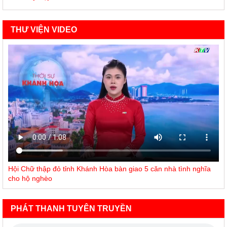
THƯ VIỆN VIDEO
Hội Chữ thập đỏ tỉnh Khánh Hòa bàn giao 5 căn nhà tình nghĩa
cho hộ nghèo
PHÁT THANH TUYÊN TRUYỀN