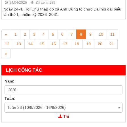
24/04/2026
Đã xem: 189
Ngày 24-4, Hội Chữ thập đỏ xã Anh Dũng tổ chức Đại hội đại biểu
lần thứ I, nhiệm kỳ 2026–2031.
«
1
2
3
4
5
6
7
8
9
10
11
12
13
14
15
16
17
18
19
20
21
»
LỊCH CÔNG TÁC
Năm:
Tuần:
Tuần 33 (10/8/2026 - 16/8/2026)
43/KH-CTĐKH
Tải
Kế Hoạch Triển khai Tháng Nhân đạo 2025