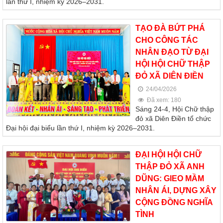
lần thứ I, nhiệm kỳ 2026–2031.
TẠO ĐÀ BỨT PHÁ
CHO CÔNG TÁC
NHÂN ĐẠO TỪ ĐẠI
HỘI HỘI CHỮ THẬP
ĐỎ XÃ DIÊN ĐIỀN
24/04/2026
Đã xem: 180
Sáng 24-4, Hội Chữ thập
đỏ xã Diên Điền tổ chức
Đại hội đại biểu lần thứ I, nhiệm kỳ 2026–2031.
ĐẠI HỘI HỘI CHỮ
THẬP ĐỎ XÃ ANH
DŨNG: GIEO MẦM
NHÂN ÁI, DỰNG XÂY
CỘNG ĐỒNG NGHĨA
TÌNH