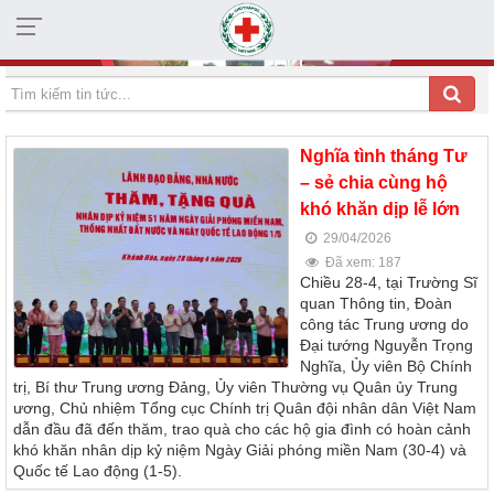
HỘI CHỮ THẬP ĐỎ TỈNH KHÁNH HÒA
Nghĩa tình tháng Tư
– sẻ chia cùng hộ
khó khăn dịp lễ lớn
29/04/2026
Đã xem: 187
Chiều 28-4, tại Trường Sĩ
quan Thông tin, Đoàn
công tác Trung ương do
Đại tướng Nguyễn Trọng
Nghĩa, Ủy viên Bộ Chính
trị, Bí thư Trung ương Đảng, Ủy viên Thường vụ Quân ủy Trung
ương, Chủ nhiệm Tổng cục Chính trị Quân đội nhân dân Việt Nam
dẫn đầu đã đến thăm, trao quà cho các hộ gia đình có hoàn cảnh
khó khăn nhân dịp kỷ niệm Ngày Giải phóng miền Nam (30-4) và
Quốc tế Lao động (1-5).