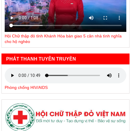
Hội Chữ thập đỏ tỉnh Khánh Hòa bàn giao 5 căn nhà tình nghĩa
cho hộ nghèo
PHÁT THANH TUYÊN TRUYỀN
Phòng chống HIV/AIDS