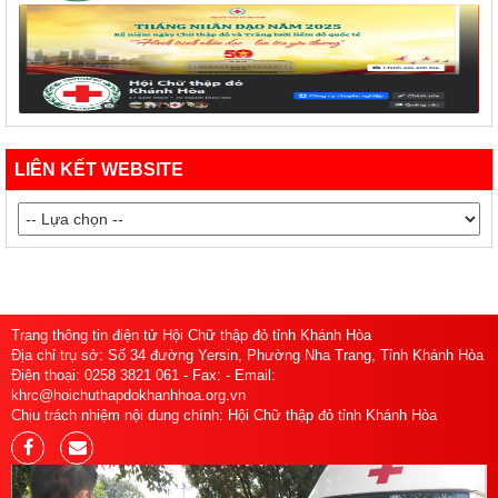
LIÊN KẾT WEBSITE
Trang thông tin điện tử Hội Chữ thập đỏ tỉnh Khánh Hòa
Địa chỉ trụ sở: Số 34 đường Yersin, Phường Nha Trang, Tỉnh Khánh Hòa
Điện thoại: 0258 3821 061 - Fax: - Email:
khrc@hoichuthapdokhanhhoa.org.vn
Chịu trách nhiệm nội dung chính: Hội Chữ thập đỏ tỉnh Khánh Hòa