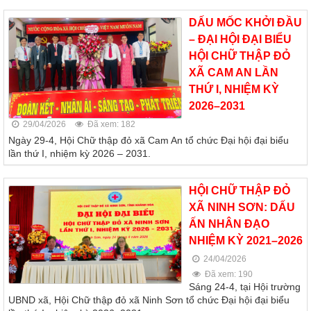
DẤU MỐC KHỞI ĐẦU
– ĐẠI HỘI ĐẠI BIỂU
HỘI CHỮ THẬP ĐỎ
XÃ CAM AN LẦN
THỨ I, NHIỆM KỲ
2026–2031
29/04/2026
Đã xem: 182
Ngày 29-4, Hội Chữ thập đỏ xã Cam An tổ chức Đại hội đại biểu
lần thứ I, nhiệm kỳ 2026 – 2031.
HỘI CHỮ THẬP ĐỎ
XÃ NINH SƠN: DẤU
ẤN NHÂN ĐẠO
NHIỆM KỲ 2021–2026
24/04/2026
Đã xem: 190
Sáng 24-4, tại Hội trường
UBND xã, Hội Chữ thập đỏ xã Ninh Sơn tổ chức Đại hội đại biểu