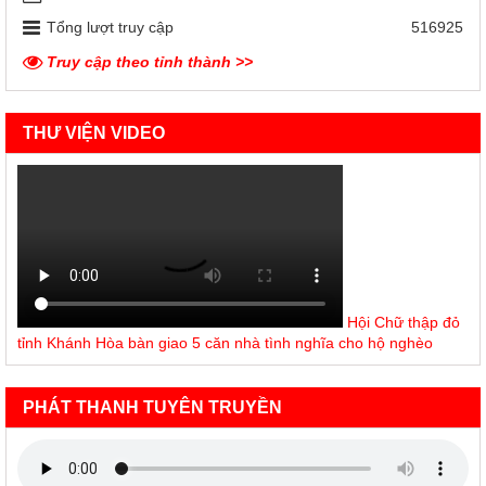
Tổng lượt truy cập
516925
Truy cập theo tỉnh thành >>
THƯ VIỆN VIDEO
Hội Chữ thập đỏ
tỉnh Khánh Hòa bàn giao 5 căn nhà tình nghĩa cho hộ nghèo
PHÁT THANH TUYÊN TRUYỀN