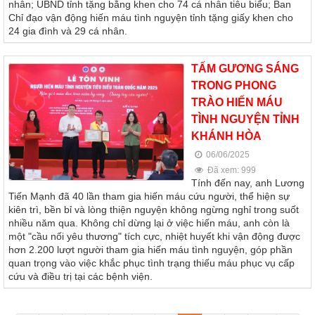
nhân; UBND tỉnh tặng bằng khen cho 74 cá nhân tiêu biểu; Ban
Chỉ đạo vận động hiến máu tình nguyện tỉnh tặng giấy khen cho
24 gia đình và 29 cá nhân.
TẤM GƯƠNG SÁNG
TRONG PHONG
TRÀO HIẾN MÁU
TÌNH NGUYỆN TỈNH
KHÁNH HÒA
06/06/2025
Đã xem: 999
Tính đến nay, anh Lương
Tiến Mạnh đã 40 lần tham gia hiến máu cứu người, thể hiện sự
kiên trì, bền bỉ và lòng thiện nguyện không ngừng nghỉ trong suốt
nhiều năm qua. Không chỉ dừng lại ở việc hiến máu, anh còn là
một "cầu nối yêu thương" tích cực, nhiệt huyết khi vận động được
hơn 2.200 lượt người tham gia hiến máu tình nguyện, góp phần
quan trọng vào việc khắc phục tình trạng thiếu máu phục vụ cấp
cứu và điều trị tại các bệnh viện.