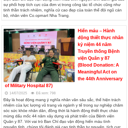
sự phối hợp tích cực của đơn vị trong công tác tổ chức cũng như
tinh thần trách nhiệm, nghĩa cử cao đẹp của toàn thể đội ngũ cán
bộ, nhân viên Co.opmart Nha Trang.
Hiến máu – Hành
động thiết thực nhân
kỷ niệm 44 năm
Truyền thống Bệnh
viện Quân y 87
(Blood Donation: A
Meaningful Act on
the 44th Anniversary
of Military Hospital 87)
14/07/2025
Đã xem: 798
Đây là hoạt động mang ý nghĩa nhân văn sâu sắc, thể hiện trách
nhiệm của lực lượng vũ trang và ngành y tế trong sự nghiệp chăm
sóc sức khỏe nhân dân, đồng thời là hành động thiết thực chào
mừng dấu mốc 44 năm xây dựng và phát triển của Bệnh viện
Quân y 87. Với vai trò Ban Chỉ đạo vận động hiến máu tình
nguyện tỉnh, chúng tôi đánh giá cao tinh thần tự nguyện, tích cực