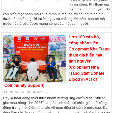
lấy sự sống. Khi tham gia
hiến máu tình nguyện, chỉ
cần hiến một phần máu của mình là mỗi người chúng ta đã cứu
được rất nhiều người trước nguy cơ mất người thân, bạn bè mà
trước hết là cứu được mạng sống của một con người.
Hơn 100 cán bộ,
công nhân viên
Co.opmart Nha Trang
tham gia hiến máu
tình nguyện
(Co.opmart Nha
Trang Staff Donate
Blood in Act of
Community Support)
19/07/2025
Đã xem: 893
Đây là hoạt động thiết thực nhằm hưởng ứng chiến dịch "Những
giọt máu hồng - hè 2025", lan tỏa tinh thần sẻ chia, giúp đỡ cộng
đồng trong thời điểm nhu cầu về máu điều trị luôn ở mức cao. Đại
diện Ban chỉ đạo vận động hiến máu tình nguyện tỉnh đánh giá cao