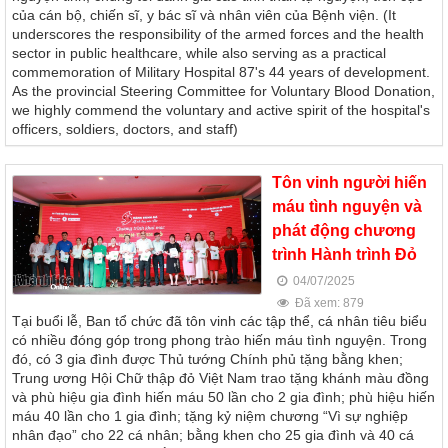
của cán bộ, chiến sĩ, y bác sĩ và nhân viên của Bệnh viện. (It
underscores the responsibility of the armed forces and the health
sector in public healthcare, while also serving as a practical
commemoration of Military Hospital 87's 44 years of development.
As the provincial Steering Committee for Voluntary Blood Donation,
we highly commend the voluntary and active spirit of the hospital's
officers, soldiers, doctors, and staff)
Tôn vinh người hiến
máu tình nguyện và
phát động chương
trình Hành trình Đỏ
04/07/2025
Đã xem: 879
Tại buổi lễ, Ban tổ chức đã tôn vinh các tập thể, cá nhân tiêu biểu
có nhiều đóng góp trong phong trào hiến máu tình nguyện. Trong
đó, có 3 gia đình được Thủ tướng Chính phủ tặng bằng khen;
Trung ương Hội Chữ thập đỏ Việt Nam trao tặng khánh màu đồng
và phù hiệu gia đình hiến máu 50 lần cho 2 gia đình; phù hiệu hiến
máu 40 lần cho 1 gia đình; tặng kỷ niệm chương “Vì sự nghiệp
nhân đạo” cho 22 cá nhân; bằng khen cho 25 gia đình và 40 cá