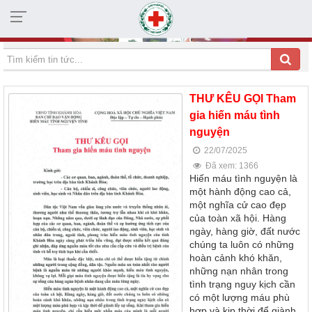
HỘI CHỮ THẬP ĐỎ TỈNH KHÁNH HÒA
THƯ KÊU GỌI Tham
gia hiến máu tình
nguyện
22/07/2025
Đã xem: 1366
Hiến máu tình nguyện là
một hành động cao cả,
một nghĩa cử cao đẹp
của toàn xã hội. Hàng
ngày, hàng giờ, đất nước
chúng ta luôn có những
hoàn cảnh khó khăn,
những nạn nhân trong
tình trạng nguy kịch cần
có một lượng máu phù
hợp và kịp thời để giành