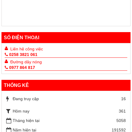
Kế Hoạch Triển khai Tháng Nhân đạo 2025
60/KH-TƯHCTĐ
Kế Hoạch Triển khai Tháng Nhân đạo 2025
SỐ ĐIỆN THOẠI
Liên hệ công việc
0258 3821 061
Đường dây nóng
0977 864 817
THỐNG KÊ
Đang truy cập
16
Hôm nay
361
Tháng hiện tại
5058
Năm hiện tại
191592