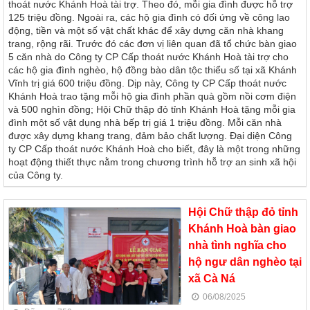
thoát nước Khánh Hoà tài trợ. Theo đó, mỗi gia đình được hỗ trợ
125 triệu đồng. Ngoài ra, các hộ gia đình có đối ứng về công lao
động, tiền và một số vật chất khác để xây dựng căn nhà khang
trang, rộng rãi. Trước đó các đơn vị liên quan đã tổ chức bàn giao
5 căn nhà do Công ty CP Cấp thoát nước Khánh Hoà tài trợ cho
các hộ gia đình nghèo, hộ đồng bào dân tộc thiểu số tại xã Khánh
Vĩnh trị giá 600 triệu đồng. Dịp này, Công ty CP Cấp thoát nước
Khánh Hoà trao tặng mỗi hộ gia đình phần quà gồm nồi cơm điện
và 500 nghìn đồng; Hội Chữ thập đỏ tỉnh Khánh Hoà tặng mỗi gia
đình một số vật dụng nhà bếp trị giá 1 triệu đồng. Mỗi căn nhà
được xây dựng khang trang, đảm bảo chất lượng. Đại diện Công
ty CP Cấp thoát nước Khánh Hoà cho biết, đây là một trong những
hoạt động thiết thực nằm trong chương trình hỗ trợ an sinh xã hội
của Công ty.
Hội Chữ thập đỏ tỉnh
Khánh Hoà bàn giao
nhà tình nghĩa cho
hộ ngư dân nghèo tại
xã Cà Ná
06/08/2025