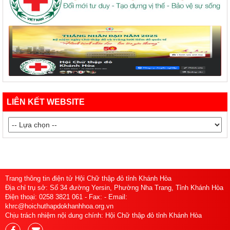
LIÊN KẾT WEBSITE
Trang thông tin điện tử Hội Chữ thập đỏ tỉnh Khánh Hòa
Địa chỉ trụ sở: Số 34 đường Yersin, Phường Nha Trang, Tỉnh Khánh Hòa
Điện thoại: 0258 3821 061 - Fax: - Email:
khrc@hoichuthapdokhanhhoa.org.vn
Chịu trách nhiệm nội dung chính: Hội Chữ thập đỏ tỉnh Khánh Hòa