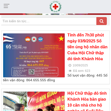
HỘI CHỮ THẬP ĐỎ TỈNH KHÁNH HÒA
Tính đến 7h30 phút
ngày 03/9/2025 Số
tiền ủng hộ nhân dân
Cuba Hội Chữ thập
đỏ tỉnh Khánh Hòa
10/09/2025
Đã xem: 623
Số lượt vận động: 445 Số
tiền vận động: 864.655.555 đồng
Hội Chữ thập đỏ tỉnh
Khánh Hòa bàn giao
10 căn nhà cho hộ