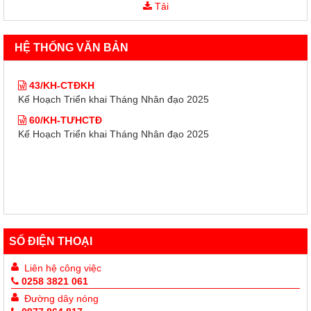
43/KH-CTĐKH
Tải
Kế Hoạch Triển khai Tháng Nhân đạo 2025
60/KH-TƯHCTĐ
HỆ THỐNG VĂN BẢN
Kế Hoạch Triển khai Tháng Nhân đạo 2025
43/KH-CTĐKH
Kế Hoạch Triển khai Tháng Nhân đạo 2025
60/KH-TƯHCTĐ
Kế Hoạch Triển khai Tháng Nhân đạo 2025
SỐ ĐIỆN THOẠI
Liên hệ công việc
0258 3821 061
Đường dây nóng