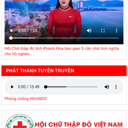
Hội Chữ thập đỏ tỉnh Khánh Hòa bàn giao 5 căn nhà tình nghĩa
cho hộ nghèo
PHÁT THANH TUYÊN TRUYỀN
Phòng chống HIV/AIDS