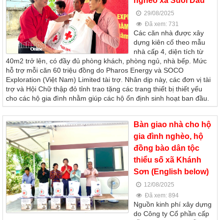
nghèo xã Suối Dầu
29/08/2025
Đã xem: 731
Các căn nhà được xây
dựng kiên cố theo mẫu
nhà cấp 4, diện tích từ
40m2 trở lên, có đầy đủ phòng khách, phòng ngủ, nhà bếp. Mức
hỗ trợ mỗi căn 60 triệu đồng do Pharos Energy và SOCO
Exploration (Việt Nam) Limited tài trợ. Nhân dịp này, các đơn vị tài
trợ và Hội Chữ thập đỏ tỉnh trao tặng các trang thiết bị thiết yếu
cho các hộ gia đình nhằm giúp các hộ ổn định sinh hoạt ban đầu.
Bàn giao nhà cho hộ
gia đình nghèo, hộ
đồng bào dân tộc
thiểu số xã Khánh
Sơn (English below)
12/08/2025
Đã xem: 894
Nguồn kinh phí xây dựng
do Công ty Cổ phần cấp