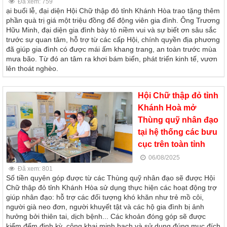
Đã xem: 759
ại buổi lễ, đại diện Hội Chữ thập đỏ tỉnh Khánh Hòa trao tặng thêm
phần quà trị giá một triệu đồng để động viên gia đình. Ông Trương
Hữu Minh, đại diện gia đình bày tỏ niềm vui và sự biết ơn sâu sắc
trước sự quan tâm, hỗ trợ từ các cấp Hội, chính quyền địa phương
đã giúp gia đình có được mái ấm khang trang, an toàn trước mùa
mưa bão. Từ đó an tâm ra khơi bám biển, phát triển kinh tế, vươn
lên thoát nghèo.
Hội Chữ thập đỏ tỉnh
Khánh Hoà mở
Thùng quỹ nhân đạo
tại hệ thống các bưu
cục trên toàn tỉnh
06/08/2025
Đã xem: 801
Số tiền quyên góp được từ các Thùng quỹ nhân đạo sẽ được Hội
Chữ thập đỏ tỉnh Khánh Hòa sử dụng thực hiện các hoạt động trợ
giúp nhân đạo: hỗ trợ các đối tượng khó khăn như trẻ mồ côi,
người già neo đơn, người khuyết tật và các hộ gia đình bị ảnh
hưởng bởi thiên tai, dịch bệnh... Các khoản đóng góp sẽ được
kiểm đếm định kỳ, công khai minh bạch và sử dụng đúng mục đích