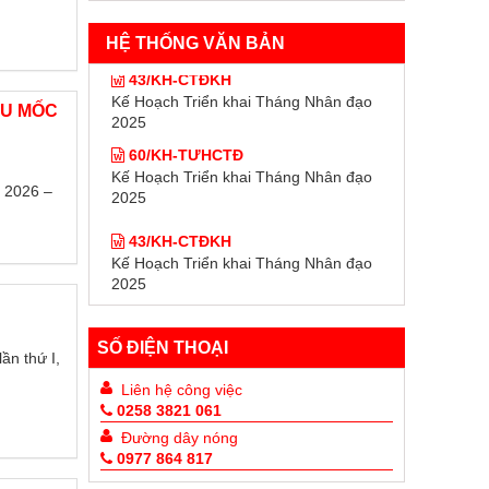
HỆ THỐNG VĂN BẢN
43/KH-CTĐKH
Kế Hoạch Triển khai Tháng Nhân đạo
2025
ẤU MỐC
60/KH-TƯHCTĐ
Kế Hoạch Triển khai Tháng Nhân đạo
2025
ỳ 2026 –
43/KH-CTĐKH
Kế Hoạch Triển khai Tháng Nhân đạo
2025
60/KH-TƯHCTĐ
Kế Hoạch Triển khai Tháng Nhân đạo
2025
SỐ ĐIỆN THOẠI
ần thứ I,
Liên hệ công việc
0258 3821 061
Đường dây nóng
0977 864 817