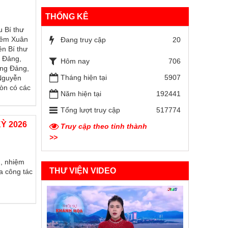
THỐNG KÊ
u Bí thư
hiêm Xuân
Đang truy cập
20
n Bí thư
g Đảng,
Hôm nay
706
ơng Đảng,
Tháng hiện tại
5907
 Nguyễn
còn có các
Năm hiện tại
192441
Tổng lượt truy cập
517774
KỲ 2026
Truy cập theo tỉnh thành
>>
I, nhiệm
THƯ VIỆN VIDEO
a công tác