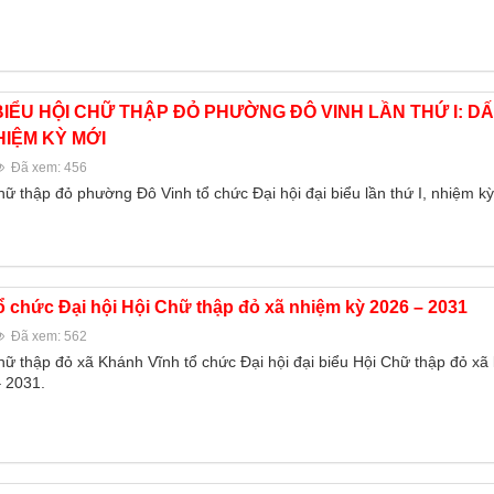
 BIỂU HỘI CHỮ THẬP ĐỎ PHƯỜNG ĐÔ VINH LẦN THỨ I: D
HIỆM KỲ MỚI
Đã xem: 456
hữ thập đỏ phường Đô Vinh tổ chức Đại hội đại biểu lần thứ I, nhiệm k
 chức Đại hội Hội Chữ thập đỏ xã nhiệm kỳ 2026 – 2031
Đã xem: 562
ữ thập đỏ xã Khánh Vĩnh tổ chức Đại hội đại biểu Hội Chữ thập đỏ xã l
 2031.