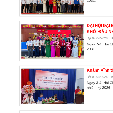
2031.
ĐẠI HỘI ĐẠI
KHỞI ĐẦU N
07/04/2026
Ngày 7-4, Hội C
2031.
Khánh Vĩnh tổ
03/04/2026
Ngày 3-4, Hội Ch
nhiệm kỳ 2026 –