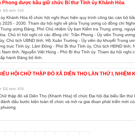
n Phong được bầu giữ chức Bí thư Tỉnh ủy Khánh Hòa
Đã xem: 430
 ủy Khánh Hòa tổ chức hội nghị thực hiện quy trình công tác cán bộ bầ
ỳ 2025 - 2030. Tham dự hội nghị về phía Trung ương có đồng chí Ng
 Trung ương Đảng, Phó Chủ nhiệm Ủy ban Kiểm tra Trung ương, nguyê
òa. Chủ trì hội nghị có các đồng chí: Trần Phong - Ủy viên Trung ươn
 ủy, Chủ tịch UBND tỉnh; Hồ Xuân Trường - Ủy viên dự khuyết Trung ư
ng trực Tỉnh ủy; Lâm Đông - Phó Bí thư Tỉnh ủy, Chủ tịch HĐND tỉnh;
 Nam tỉnh; Nguyễn Việt Hùng - Phó Bí thư Tỉnh ủy. Tham dự hội nghị 
hấp hành Đảng bộ tỉnh.
 BIỂU HỘI CHỮ THẬP ĐỎ XÃ DIÊN THỌ LẦN THỨ I, NHIỆM 
Đã xem: 454
Chữ thập đỏ xã Diên Thọ (Khánh Hòa) tổ chức Đại hội đại biểu lần thứ 
 đánh dấu bước kiện toàn tổ chức và mở ra giai đoạn phát triển mới củ
a phương.