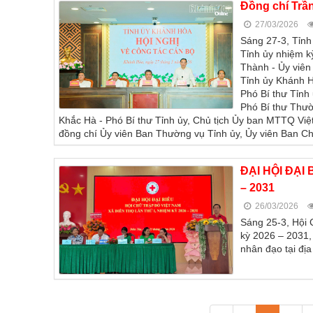
Đồng chí Trầ
27/03/2026
Sáng 27-3, Tỉnh
Tỉnh ủy nhiệm k
Thành - Ủy viên
Tỉnh ủy Khánh H
Phó Bí thư Tỉnh
Phó Bí thư Thườ
Khắc Hà - Phó Bí thư Tỉnh ủy, Chủ tịch Ủy ban MTTQ Việt
đồng chí Ủy viên Ban Thường vụ Tỉnh ủy, Ủy viên Ban C
ĐẠI HỘI ĐẠI
– 2031
26/03/2026
Sáng 25-3, Hội 
kỳ 2026 – 2031,
nhân đạo tại đị