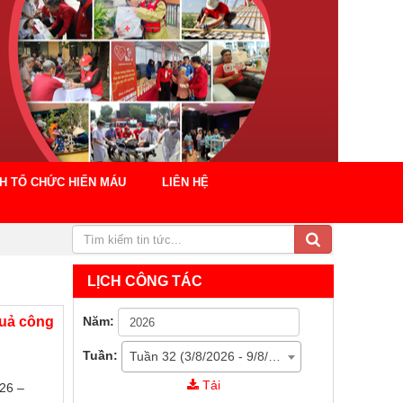
CH TỔ CHỨC HIẾN MÁU
LIÊN HỆ
LỊCH CÔNG TÁC
Năm:
quả công
Tuần:
Tuần 32 (3/8/2026 - 9/8/2026)
Tải
026 –