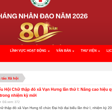
LĨNH VỰC HOẠT ĐỘNG
VĂN BẢN
THƯ VIỆN
LỊ
 tác Xã hội
iểu Hội Chữ thập đỏ xã Vạn Hưng lần thứ I: Nâng cao hiệu 
 trong nhiệm kỳ mới
Đã xem: 372
hữ thập đỏ xã Vạn Hưng tổ chức Đại hội đại biểu lần thứ I, nhiệm kỳ 2