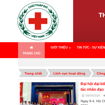
GIỚI THIỆU
TIN TỨC - SỰ KIỆN
TRANG CHỦ
Trang nhất
Lĩnh vực hoạt động
Công
Đại hội đại b
tác nhân đạo
08/04/2026
Ngày 8-4, Hội C