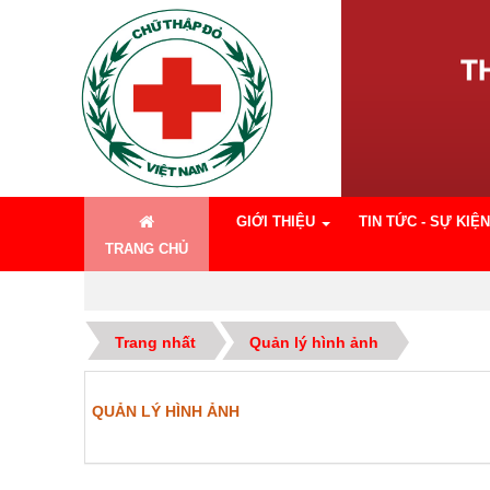
GIỚI THIỆU
TIN TỨC - SỰ KIỆN
TRANG CHỦ
Trang nhất
Quản lý hình ảnh
QUẢN LÝ HÌNH ẢNH