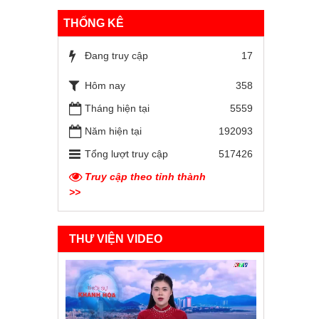
THỐNG KÊ
Đang truy cập
17
Hôm nay
358
Tháng hiện tại
5559
Năm hiện tại
192093
Tổng lượt truy cập
517426
Truy cập theo tỉnh thành
>>
THƯ VIỆN VIDEO