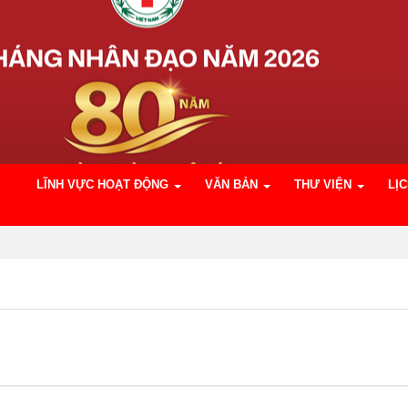
LĨNH VỰC HOẠT ĐỘNG
VĂN BẢN
THƯ VIỆN
LỊ